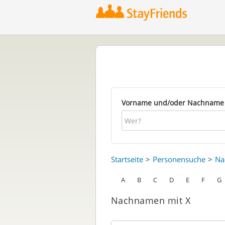
Vorname und/oder Nachname
Startseite
Personensuche
Na
A
B
C
D
E
F
G
Nachnamen mit X