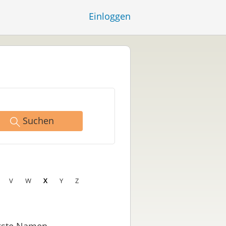
Einloggen
Suchen
V
W
X
Y
Z