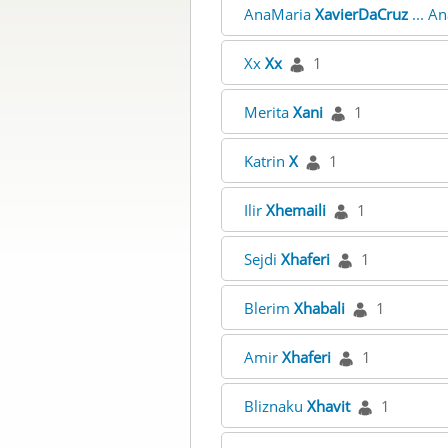
AnaMaria
XavierDaCruz
... A
Xx
Xx
1
Merita
Xani
1
Katrin
X
1
Ilir
Xhemaili
1
Sejdi
Xhaferi
1
Blerim
Xhabali
1
Amir
Xhaferi
1
Bliznaku
Xhavit
1