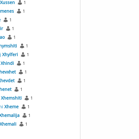
Xussen
1
imenes
1
e
1
ir
1
iao
1
hymshiti
1
j
Xhylferi
1
n
Xhindi
1
hevxhet
1
Xhevdet
1
henet
1
k
Xhemshiti
1
ni
Xheme
1
Xhemalija
1
Xhemali
1