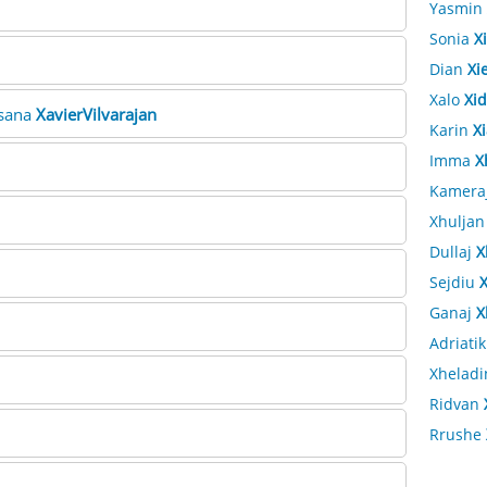
Yasmin
Sonia
X
Dian
Xi
Xalo
Xid
asana
XavierVilvarajan
Karin
X
Imma
X
Kamera
Xhulja
Dullaj
X
Sejdiu
Ganaj
X
Adriati
Xheladi
Ridvan
Rrushe