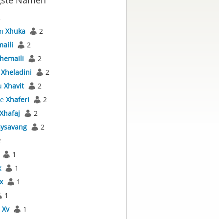
gste Namen
2
im
Xhuka
2
aili
2
hemaili
2
e
Xheladini
2
u
Xhavit
2
re
Xhaferi
2
Xhafaj
2
aysavang
2
2
1
x
1
x
1
1
l
Xv
1