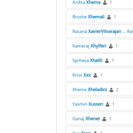
Ardita
Xhema
1
Rrushe
Xhemali
1
Rasana
XavierVilvarajan
... R
Kameraj
Xhylferi
1
Sprhesa
Xhelili
1
Kriss
Xxx
1
Xheme
Xheladini
2
Yasmin
Xussen
1
Ganaj
Xhenet
1