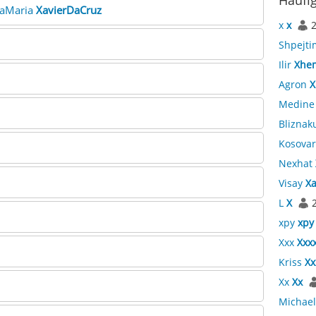
Häufi
naMaria
XavierDaCruz
x
x
Shpejt
Ilir
Xhem
Agron
X
Medin
Bliznak
Kosova
Nexhat
Visay
X
L
X
xpy
xpy
Xxx
Xxx
Kriss
Xx
Xx
Xx
Michae