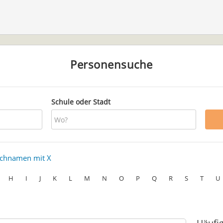
Personensuche
Schule oder Stadt
chnamen mit X
H
I
J
K
L
M
N
O
P
Q
R
S
T
U