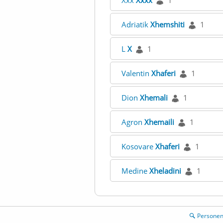
Xxx
Xxxx
1
Adriatik
Xhemshiti
1
L
X
1
Valentin
Xhaferi
1
Dion
Xhemali
1
Agron
Xhemaili
1
Kosovare
Xhaferi
1
Medine
Xheladini
1
Persone