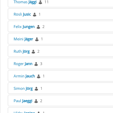
Thomas
Jäggi
11
Rösli
Jusic
1
Felix
Jungen
2
Meini
Jäger
1
Ruth
Jörg
2
Roger
Jann
3
Armin
Jauch
1
Simon
Jörg
1
Paul
Jaeggi
2