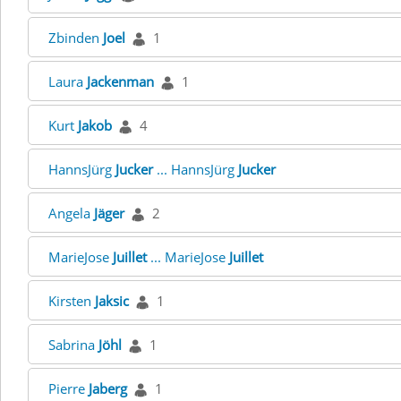
Zbinden
Joel
1
Laura
Jackenman
1
Kurt
Jakob
4
HannsJürg
Jucker
... HannsJürg
Jucker
Angela
Jäger
2
MarieJose
Juillet
... MarieJose
Juillet
Kirsten
Jaksic
1
Sabrina
Jöhl
1
Pierre
Jaberg
1