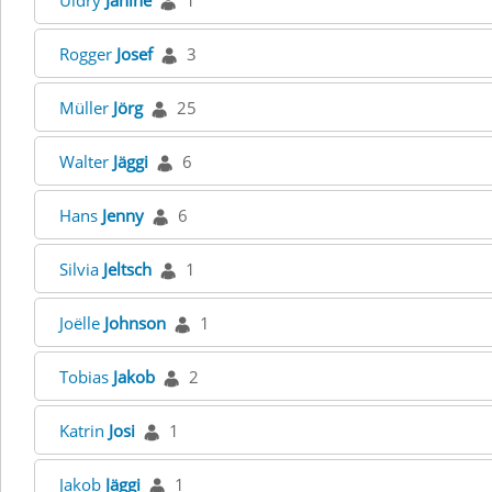
Uldry
Janine
1
Rogger
Josef
3
Müller
Jörg
25
Walter
Jäggi
6
Hans
Jenny
6
Silvia
Jeltsch
1
Joëlle
Johnson
1
Tobias
Jakob
2
Katrin
Josi
1
Jakob
Jäggi
1