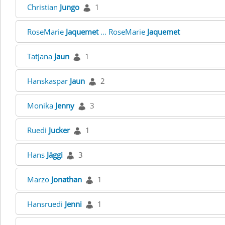
Christian
Jungo
1
RoseMarie
Jaquemet
... RoseMarie
Jaquemet
Tatjana
Jaun
1
Hanskaspar
Jaun
2
Monika
Jenny
3
Ruedi
Jucker
1
Hans
Jäggi
3
Marzo
Jonathan
1
Hansruedi
Jenni
1