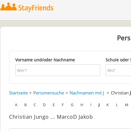
Per
Vorname und/oder Nachname
Schule oder 
Startseite
Personensuche
Nachnamen mit J
Christian
A
B
C
D
E
F
G
H
I
J
K
L
M
Christian Jungo ... MarcoD Jakob