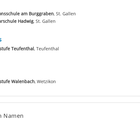
onsschule am Burggraben
, St. Gallen
arschule Hadwig
, St. Gallen
s
tufe Teufenthal
, Teufenthal
stufe Walenbach
, Wetzikon
en Namen