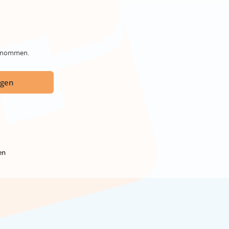
genommen.
ügen
en