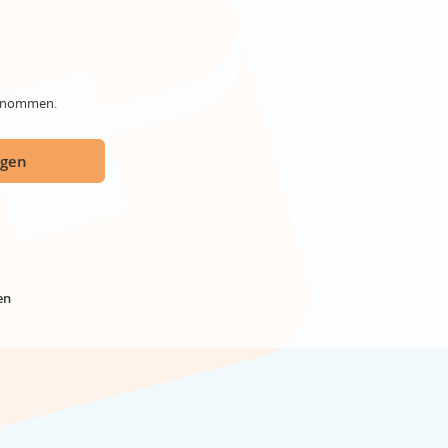
genommen.
ügen
en