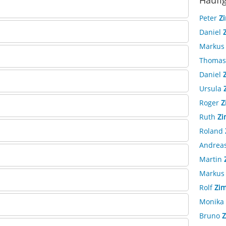
Häufi
Peter
Z
Daniel
Marku
Thoma
Daniel
Ursula
Roger
Z
Ruth
Z
Roland
Andrea
Martin
Marku
Rolf
Zi
Monika
Bruno