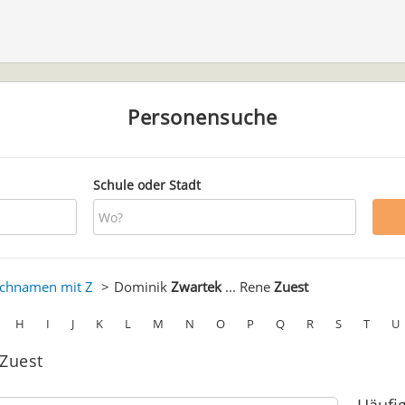
Personensuche
Schule oder Stadt
chnamen mit Z
Dominik
Zwartek
... Rene
Zuest
H
I
J
K
L
M
N
O
P
Q
R
S
T
U
 Zuest