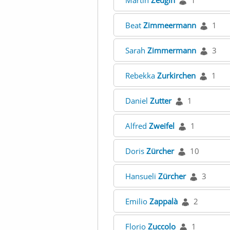
Martin
Zeugin
1
Beat
Zimmeermann
1
Sarah
Zimmermann
3
Rebekka
Zurkirchen
1
Daniel
Zutter
1
Alfred
Zweifel
1
Doris
Zürcher
10
Hansueli
Zürcher
3
Emilio
Zappalà
2
Florio
Zuccolo
1