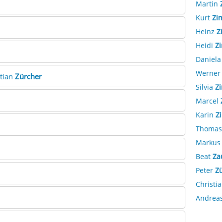
Martin
Kurt
Zi
Heinz
Z
Heidi
Z
Daniel
Werne
stian
Zürcher
Silvia
Z
Marcel
Karin
Z
Thoma
Marku
Beat
Za
Peter
Z
Christi
Andrea