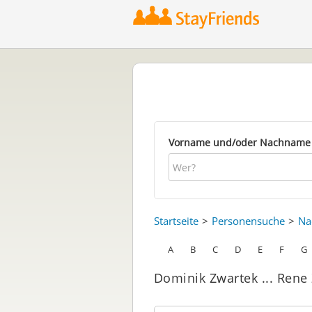
Vorname und/oder Nachname
Startseite
Personensuche
Na
A
B
C
D
E
F
G
Dominik Zwartek ... Rene