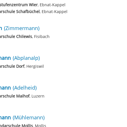
stufenzentrum Wier
, Ebnat-Kappel
arschule Schafbüchel
, Ebnat-Kappel
n
(Zimmermann)
rschule Chilewis
, Fisibach
mann
(Abplanalp)
rschule Dorf
, Hergiswil
mann
(Adelheid)
arschule Maihof
, Luzern
mann
(Mühlemann)
darschule Mollis
, Mollis