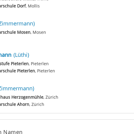
rschule Dorf
, Mollis
(Zimmermann)
arschule Mosen
, Mosen
mann
(Lüthi)
tufe Pieterlen
, Pieterlen
rschule Pieterlen
, Pieterlen
Zimmermann)
lhaus Herzogenmühle
, Zürich
arschule Ahorn
, Zürich
en Namen