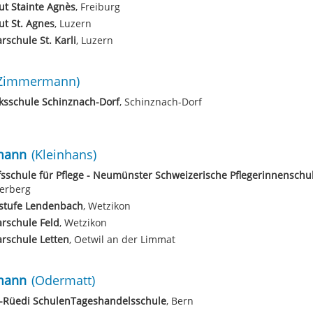
tut Stainte Agnès
, Freiburg
tut St. Agnes
, Luzern
rschule St. Karli
, Luzern
Zimmermann)
ksschule Schinznach-Dorf
, Schinznach-Dorf
mann
(Kleinhans)
sschule für Pflege - Neumünster Schweizerische Pflegerinnenschu
kerberg
stufe Lendenbach
, Wetzikon
rschule Feld
, Wetzikon
rschule Letten
, Oetwil an der Limmat
mann
(Odermatt)
i-Rüedi SchulenTageshandelsschule
, Bern