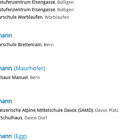
stufenzentrum Eisengasse
, Bolligen
stufenzentrum Eisengasse
, Bolligen
arschule Worblaufen
, Worblaufen
mann
rschule Breitenrain
, Bern
mann
(Maurhofer)
lhaus Manuel
, Bern
mann
izerische Alpine Mittelschule Davos (SAMD)
, Davos Platz
 Schulhaus
, Davos Dorf
mann
(Egg)