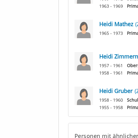
1963 - 1969
Prima
Heidi Mathez
1965 - 1973
Prim
Heidi Zimmer
1957 - 1961
Obers
1958 - 1961
Prima
Heidi Gruber
(
1958 - 1960
Schu
1955 - 1958
Prim
Personen mit ähnlich