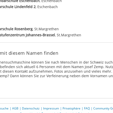
ndarschule Eschenbach
, Eschenbach
rschule Lindenfeld 2
, Eschenbach
arschule Rosenberg
, St.Margrethen
stufenzentrum Johannes-Brassel
, St.Margrethen
 mit diesem Namen finden
onensuchmaschine können Sie nach Menschen in der Schweiz such
befinden sich aktuell 6 Personen mit dem Namen Josef Zemp. Nut
t diesen Kontakt aufzunehmen, Fotos anzusehen und vieles mehr.
Zemp? Dann können Sie zur Verfeinerung neben dem Vornamen un
nsuche
AGB
Datenschutz
Impressum
Privatsphäre
FAQ
Community Gu