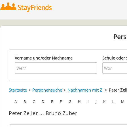
Per
Vorname und/oder Nachname
Schule oder 
Startseite
Personensuche
Nachnamen mit Z
Peter
Zel
A
B
C
D
E
F
G
H
I
J
K
L
M
Peter Zeller ... Bruno Zuber