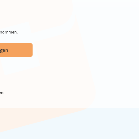
genommen.
ügen
en