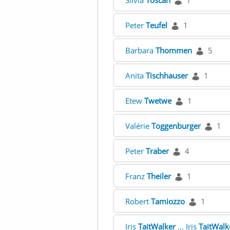
Silvia
Toscan
1
Peter
Teufel
1
Barbara
Thommen
5
Anita
Tischhauser
1
Etew
Twetwe
1
Valérie
Toggenburger
1
Peter
Traber
4
Franz
Theiler
1
Robert
Tamiozzo
1
Iris
TaitWalker
... Iris
TaitWalk