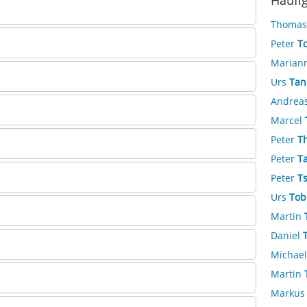
Häufi
Thoma
Peter
To
Marian
Urs
Tan
Andrea
Marcel
Peter
T
Peter
T
Peter
T
Urs
Tob
Martin
Daniel
Michae
Martin
Marku