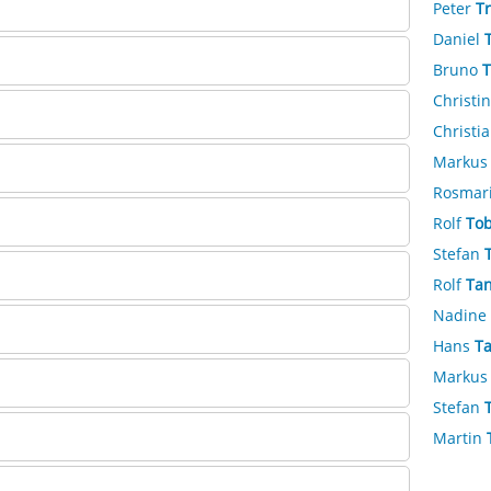
Peter
Tr
Daniel
Bruno
T
Christi
Christi
Marku
Rosmar
Rolf
Tob
Stefan
Rolf
Ta
Nadine
Hans
T
Marku
Stefan
Martin