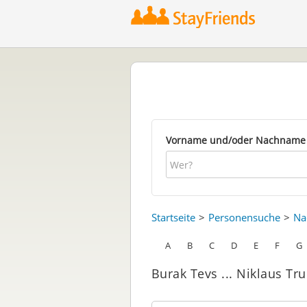
Vorname und/oder Nachname
Startseite
Personensuche
Na
A
B
C
D
E
F
G
Burak Tevs ... Niklaus Tr