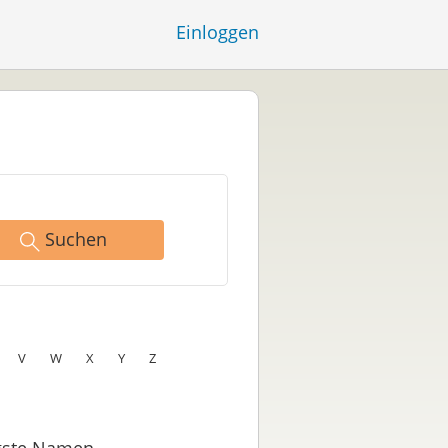
Einloggen
Suchen
V
W
X
Y
Z