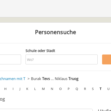
Personensuche
Schule oder Stadt
chnamen mit T
Burak
Tevs
... Niklaus
Truog
H
I
J
K
L
M
N
O
P
Q
R
S
T
U
uog