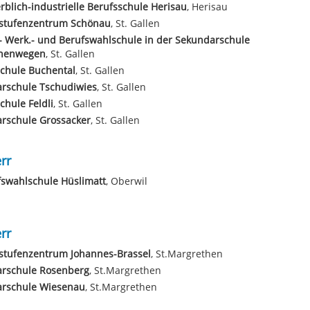
blich-industrielle Berufsschule Herisau
, Herisau
stufenzentrum Schönau
, St. Gallen
 Werk.- und Berufswahlschule in der Sekundarschule
nenwegen
, St. Gallen
chule Buchental
, St. Gallen
arschule Tschudiwies
, St. Gallen
chule Feldli
, St. Gallen
rschule Grossacker
, St. Gallen
rr
swahlschule Hüslimatt
, Oberwil
rr
stufenzentrum Johannes-Brassel
, St.Margrethen
arschule Rosenberg
, St.Margrethen
arschule Wiesenau
, St.Margrethen