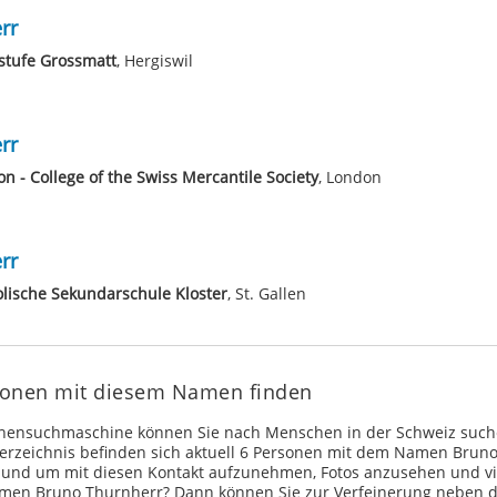
rr
stufe Grossmatt
, Hergiswil
rr
n - College of the Swiss Mercantile Society
, London
rr
lische Sekundarschule Kloster
, St. Gallen
sonen mit diesem Namen finden
onensuchmaschine können Sie nach Menschen in der Schweiz such
erzeichnis befinden sich aktuell 6 Personen mit dem Namen Bruno
 und um mit diesen Kontakt aufzunehmen, Fotos anzusehen und vi
men Bruno Thurnherr? Dann können Sie zur Verfeinerung neben