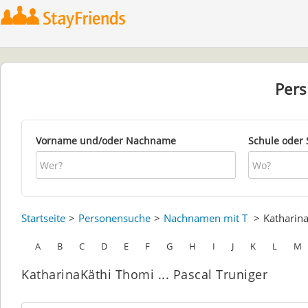
Per
Vorname und/oder Nachname
Schule oder 
Startseite
Personensuche
Nachnamen mit T
Katharin
A
B
C
D
E
F
G
H
I
J
K
L
M
KatharinaKäthi Thomi ... Pascal Truniger