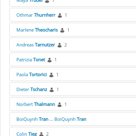
Maya
Trudel
1
Othmar
Thurnherr
1
Marlene
Theocharis
1
Andreas
Tarnutzer
2
Patrizia
Tonet
1
Paola
Tortorici
1
Dieter
Tschanz
1
Norbert
Thalmann
1
BoiQuynh
Tran
... BoiQuynh
Tran
Colin
Tieg
2