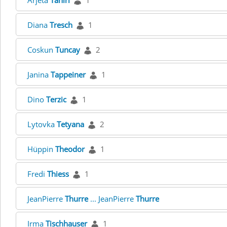
Arjeta
Tahiri
1
Diana
Tresch
1
Coskun
Tuncay
2
Janina
Tappeiner
1
Dino
Terzic
1
Lytovka
Tetyana
2
Hüppin
Theodor
1
Fredi
Thiess
1
JeanPierre
Thurre
... JeanPierre
Thurre
Irma
Tischhauser
1