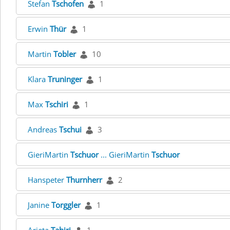
Stefan
Tschofen
1
Erwin
Thür
1
Martin
Tobler
10
Klara
Truninger
1
Max
Tschiri
1
Andreas
Tschui
3
GieriMartin
Tschuor
... GieriMartin
Tschuor
Hanspeter
Thurnherr
2
Janine
Torggler
1