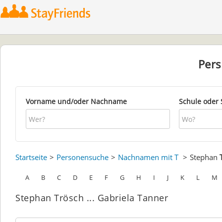
Per
Vorname und/oder Nachname
Schule oder 
Startseite
Personensuche
Nachnamen mit T
Stephan
A
B
C
D
E
F
G
H
I
J
K
L
M
Stephan Trösch ... Gabriela Tanner