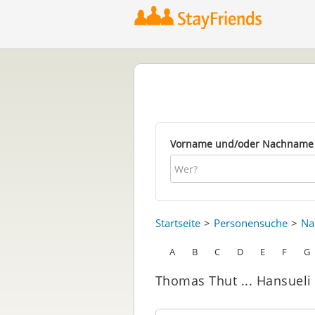
Vorname und/oder Nachname
Startseite
Personensuche
Na
A
B
C
D
E
F
G
Thomas Thut ... Hansueli