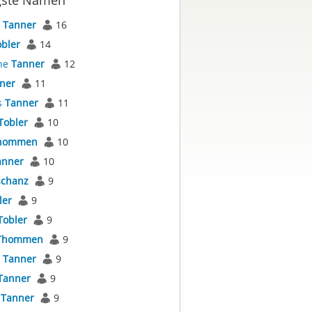
gste Namen
s
Tanner
16
bler
14
ne
Tanner
12
ner
11
s
Tanner
11
Tobler
10
hommen
10
anner
10
schanz
9
ler
9
Tobler
9
Thommen
9
l
Tanner
9
Tanner
9
s
Tanner
9