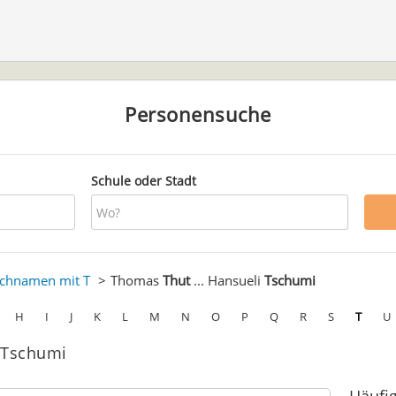
Personensuche
Schule oder Stadt
chnamen mit T
Thomas
Thut
... Hansueli
Tschumi
H
I
J
K
L
M
N
O
P
Q
R
S
T
U
 Tschumi