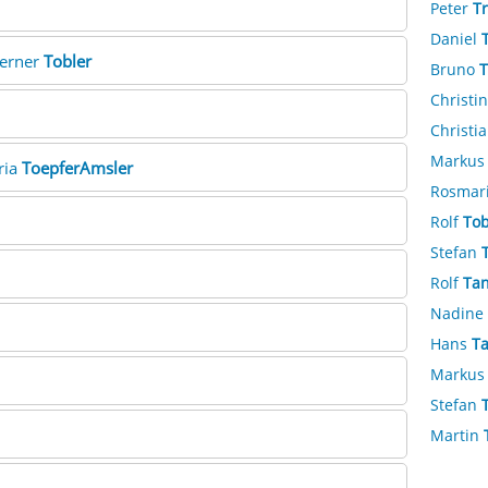
Peter
Tr
Daniel
Werner
Tobler
Bruno
T
Christi
Christi
Marku
eria
ToepferAmsler
Rosmar
Rolf
Tob
Stefan
Rolf
Ta
Nadine
Hans
T
Marku
Stefan
Martin