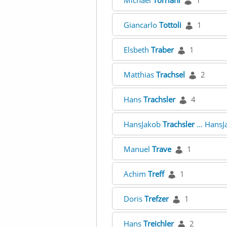
Michael
Torriani
1
Giancarlo
Tottoli
1
Elsbeth
Traber
1
Matthias
Trachsel
2
Hans
Trachsler
4
HansJakob
Trachsler
... Hans
Manuel
Trave
1
Achim
Treff
1
Doris
Trefzer
1
Hans
Treichler
2