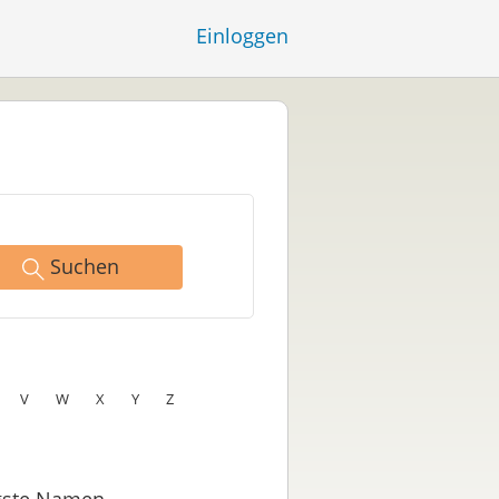
Einloggen
Suchen
V
W
X
Y
Z