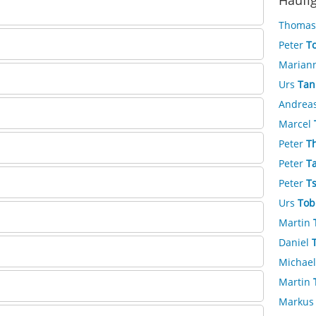
Häufi
Thoma
Peter
To
Marian
Urs
Tan
Andrea
Marcel
Peter
T
Peter
T
Peter
T
Urs
Tob
Martin
Daniel
Michae
Martin
Marku