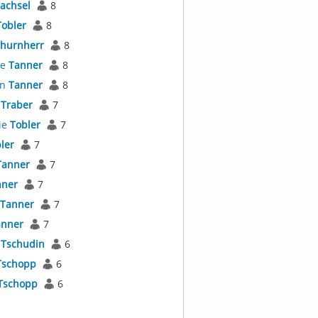
achsel
8
Tobler
8
hurnherr
8
ne
Tanner
8
an
Tanner
8
s
Traber
7
ie
Tobler
7
ler
7
Tanner
7
nner
7
Tanner
7
anner
7
s
Tschudin
6
Tschopp
6
Tschopp
6