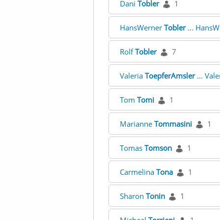
Dani
Tobler
1
HansWerner
Tobler
... Hans
Rolf
Tobler
7
Valeria
ToepferAmsler
... Val
Tom
Tomi
1
Marianne
Tommasini
1
Tomas
Tomson
1
Carmelina
Tona
1
Sharon
Tonin
1