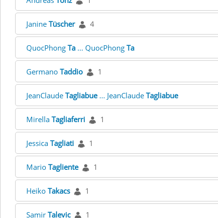
Andreas
Tönz
1
Janine
Tüscher
4
QuocPhong
Ta
... QuocPhong
Ta
Germano
Taddio
1
JeanClaude
Tagliabue
... JeanClaude
Tagliabue
Mirella
Tagliaferri
1
Jessica
Tagliati
1
Mario
Tagliente
1
Heiko
Takacs
1
Samir
Talevic
1