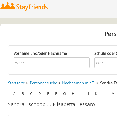
Per
Vorname und/oder Nachname
Schule oder 
Startseite
Personensuche
Nachnamen mit T
Sandra
T
A
B
C
D
E
F
G
H
I
J
K
L
M
Sandra Tschopp ... Elisabetta Tessaro