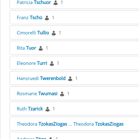
Patricia
Tschuor
1
Franz
Tschü
1
Cimorelli
Tullio
1
Rita
Tuor
1
Eleonore
Turri
1
Hansruedi
Twerenbold
1
Rosmarie
Twumasi
1
Ruth
Tzarick
1
Theodora
TzokasZiogas
... Theodora
TzokasZiogas