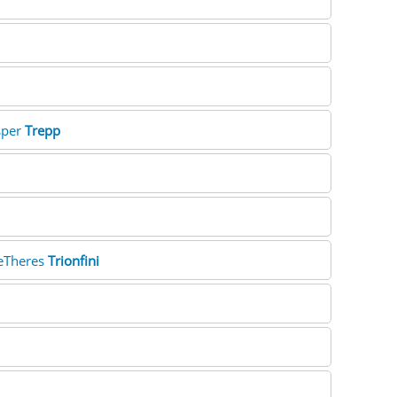
sper
Trepp
ieTheres
Trionfini