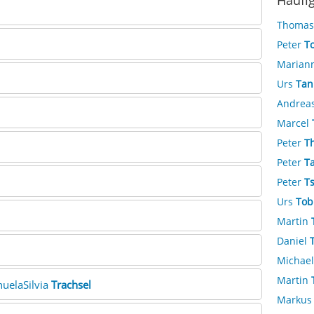
Häufi
Thoma
Peter
To
Marian
Urs
Tan
Andrea
Marcel
Peter
T
Peter
T
Peter
T
Urs
Tob
Martin
Daniel
Michae
Martin
nuelaSilvia
Trachsel
Marku