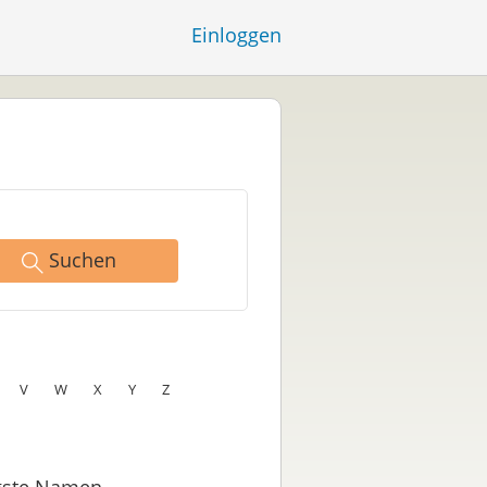
Einloggen
Suchen
V
W
X
Y
Z