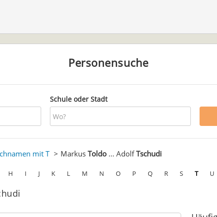
Personensuche
Schule oder Stadt
chnamen mit T
Markus
Toldo
... Adolf
Tschudi
H
I
J
K
L
M
N
O
P
Q
R
S
T
U
chudi