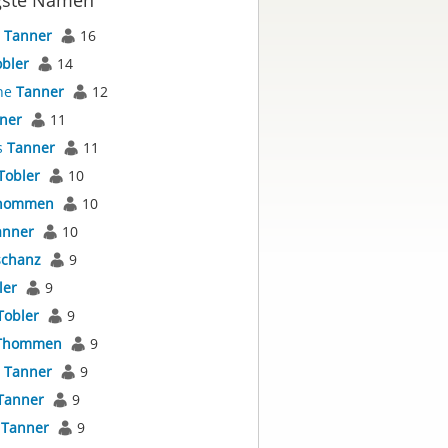
gste Namen
s
Tanner
16
bler
14
ne
Tanner
12
ner
11
s
Tanner
11
Tobler
10
hommen
10
anner
10
schanz
9
ler
9
Tobler
9
Thommen
9
l
Tanner
9
Tanner
9
s
Tanner
9