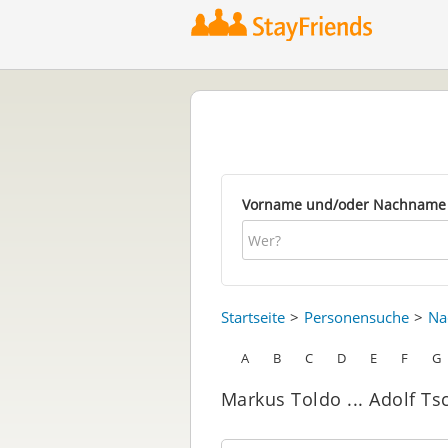
Vorname und/oder Nachname
Startseite
Personensuche
Na
A
B
C
D
E
F
G
Markus Toldo ... Adolf Ts