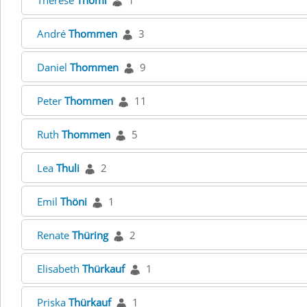
Therese
Thomi
1
André
Thommen
3
Daniel
Thommen
9
Peter
Thommen
11
Ruth
Thommen
5
Lea
Thuli
2
Emil
Thöni
1
Renate
Thüring
2
Elisabeth
Thürkauf
1
Priska
Thürkauf
1