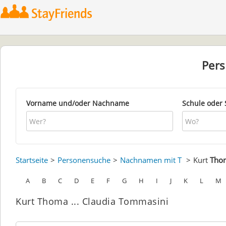
Per
Vorname und/oder Nachname
Schule oder 
Startseite
Personensuche
Nachnamen mit T
Kurt
Tho
A
B
C
D
E
F
G
H
I
J
K
L
M
Kurt Thoma ... Claudia Tommasini