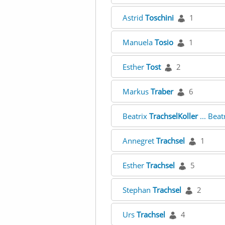
Astrid
Toschini
1
Manuela
Tosio
1
Esther
Tost
2
Markus
Traber
6
Beatrix
TrachselKoller
... Beat
Annegret
Trachsel
1
Esther
Trachsel
5
Stephan
Trachsel
2
Urs
Trachsel
4