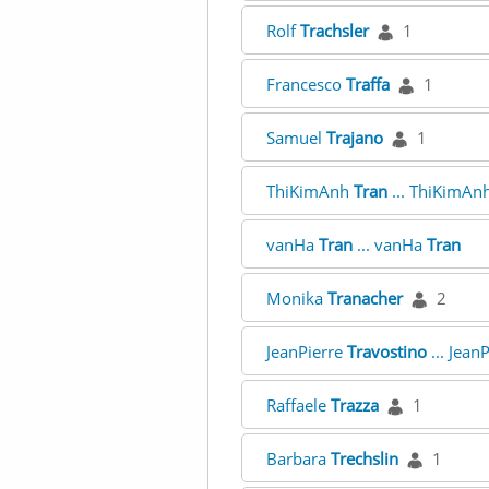
Rolf
Trachsler
1
Francesco
Traffa
1
Samuel
Trajano
1
ThiKimAnh
Tran
... ThiKimAn
vanHa
Tran
... vanHa
Tran
Monika
Tranacher
2
JeanPierre
Travostino
... Jean
Raffaele
Trazza
1
Barbara
Trechslin
1