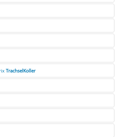
rix
TrachselKoller