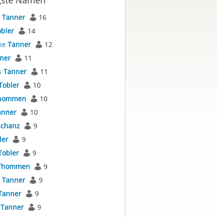
gste Namen
s
Tanner
16
bler
14
ne
Tanner
12
ner
11
s
Tanner
11
Tobler
10
hommen
10
anner
10
schanz
9
ler
9
Tobler
9
Thommen
9
l
Tanner
9
Tanner
9
s
Tanner
9