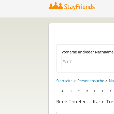
Vorname und/oder Nachname
Startseite
Personensuche
Na
A
B
C
D
E
F
G
René Thueler ... Karin Tr