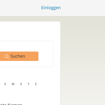
Einloggen
Suchen
V
W
X
Y
Z