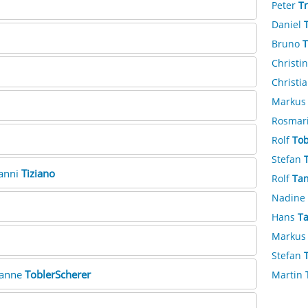
Peter
Tr
Daniel
Bruno
T
Christi
Christi
Marku
Rosmar
Rolf
Tob
Stefan
vanni
Tiziano
Rolf
Ta
Nadine
Hans
T
Marku
Stefan
sanne
ToblerScherer
Martin