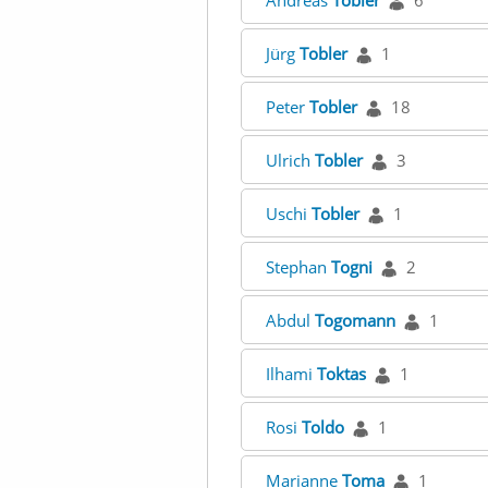
Andreas
Tobler
6
Jürg
Tobler
1
Peter
Tobler
18
Ulrich
Tobler
3
Uschi
Tobler
1
Stephan
Togni
2
Abdul
Togomann
1
Ilhami
Toktas
1
Rosi
Toldo
1
Marianne
Toma
1