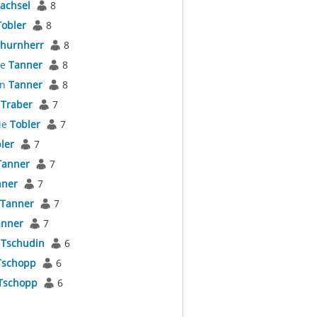
achsel
8
Tobler
8
hurnherr
8
ne
Tanner
8
an
Tanner
8
s
Traber
7
ie
Tobler
7
ler
7
Tanner
7
nner
7
Tanner
7
anner
7
s
Tschudin
6
Tschopp
6
Tschopp
6