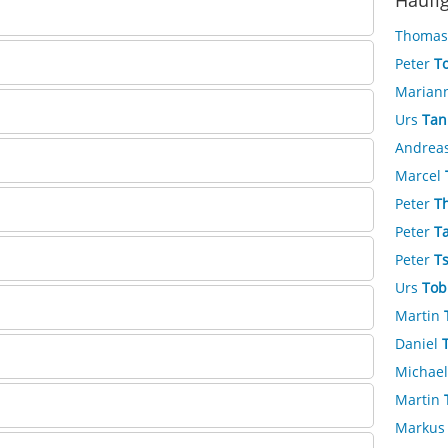
Häufi
Thoma
Peter
To
Marian
Urs
Tan
Andrea
Marcel
Peter
T
Peter
T
Peter
T
Urs
Tob
Martin
Daniel
Michae
Martin
Marku