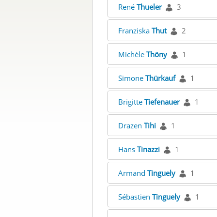
René
Thueler
3
Franziska
Thut
2
Michèle
Thöny
1
Simone
Thürkauf
1
Brigitte
Tiefenauer
1
Drazen
Tihi
1
Hans
Tinazzi
1
Armand
Tinguely
1
Sébastien
Tinguely
1