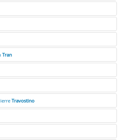
h
Tran
Pierre
Travostino