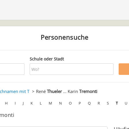
Personensuche
Schule oder Stadt
chnamen mit T
René
Thueler
... Karin
Tremonti
H
I
J
K
L
M
N
O
P
Q
R
S
T
U
emonti