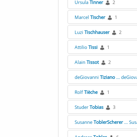
Ursula
Tinner
2
Marcel
Tischer
1
Luzi
Tischhauser
2
Attilio
Tissi
1
Alain
Tissot
2
deGiovanni
Tiziano
... deGio
Rolf
Tièche
1
Studer
Tobias
3
Susanne
ToblerScherer
... Su