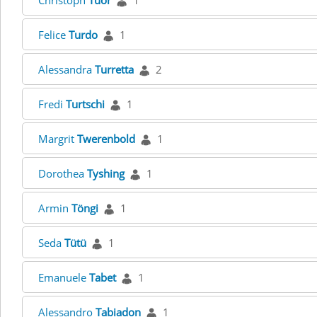
Christoph
Tuor
1
Felice
Turdo
1
Alessandra
Turretta
2
Fredi
Turtschi
1
Margrit
Twerenbold
1
Dorothea
Tyshing
1
Armin
Töngi
1
Seda
Tütü
1
Emanuele
Tabet
1
Alessandro
Tabiadon
1