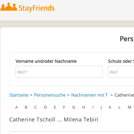
Per
Vorname und/oder Nachname
Schule oder 
Startseite
Personensuche
Nachnamen mit T
Catherin
A
B
C
D
E
F
G
H
I
J
K
L
M
Catherine Tscholl ... Milena Tebiri