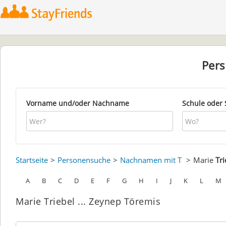
Per
Vorname und/oder Nachname
Schule oder 
Startseite
Personensuche
Nachnamen mit T
Marie
Tri
A
B
C
D
E
F
G
H
I
J
K
L
M
Marie Triebel ... Zeynep Töremis