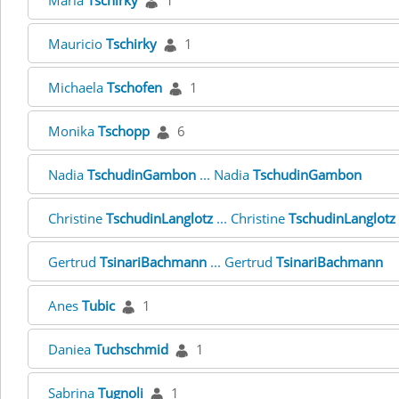
Maria
Tschirky
1
Mauricio
Tschirky
1
Michaela
Tschofen
1
Monika
Tschopp
6
Nadia
TschudinGambon
... Nadia
TschudinGambon
Christine
TschudinLanglotz
... Christine
TschudinLanglotz
Gertrud
TsinariBachmann
... Gertrud
TsinariBachmann
Anes
Tubic
1
Daniea
Tuchschmid
1
Sabrina
Tugnoli
1