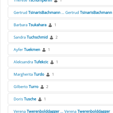
Therese
Tschümperlin
1
Gertrud
TsinarisBachmann
... Gertrud
TsinarisBachmann
Barbara
Tsukahara
1
Sandra
Tuchschmid
2
Ayfer
Tuekmen
1
Aleksandra
Tufekcic
1
Margherita
Turdo
1
Gilberto
Turro
2
Doris
Tusche
1
Verena
Twerenbolddagger
... Verena
Twerenbolddagger