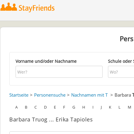
Per
Vorname und/oder Nachname
Schule oder 
Startseite
Personensuche
Nachnamen mit T
Barbara
A
B
C
D
E
F
G
H
I
J
K
L
M
Barbara Truog ... Erika Tapioles