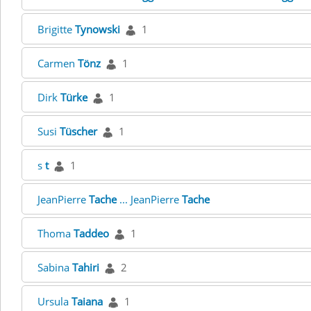
Brigitte
Tynowski
1
Carmen
Tönz
1
Dirk
Türke
1
Susi
Tüscher
1
s
t
1
JeanPierre
Tache
... JeanPierre
Tache
Thoma
Taddeo
1
Sabina
Tahiri
2
Ursula
Taiana
1