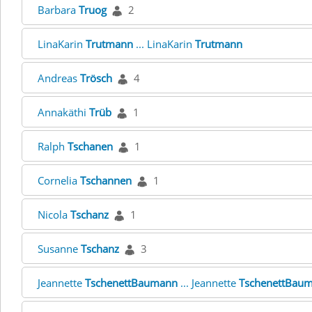
Barbara
Truog
2
LinaKarin
Trutmann
... LinaKarin
Trutmann
Andreas
Trösch
4
Annakäthi
Trüb
1
Ralph
Tschanen
1
Cornelia
Tschannen
1
Nicola
Tschanz
1
Susanne
Tschanz
3
Jeannette
TschenettBaumann
... Jeannette
TschenettBau