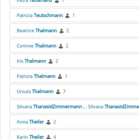
Petra
Tettamanti
1
Patrizia
Teutschmann
1
Beatrice
Thalmann
2
Corinne
Thalmann
2
Iris
Thalmann
2
Patrizia
Thalmann
1
Ursula
Thalmann
7
Silvana
ThanasidZimmermann
... Silvana
ThanasidZimm
Anna
Theiler
2
Karin
Theiler
4