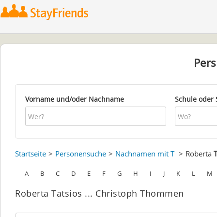
Per
Vorname und/oder Nachname
Schule oder 
Startseite
Personensuche
Nachnamen mit T
Roberta
T
A
B
C
D
E
F
G
H
I
J
K
L
M
Roberta Tatsios ... Christoph Thommen