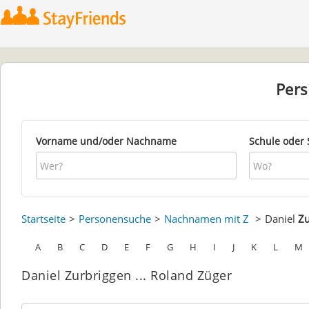
Per
Vorname und/oder Nachname
Schule oder 
Startseite
Personensuche
Nachnamen mit Z
Daniel
Zu
A
B
C
D
E
F
G
H
I
J
K
L
M
Daniel Zurbriggen ... Roland Züger