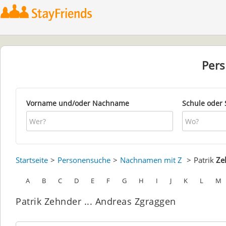
Per
Vorname und/oder Nachname
Schule oder 
Startseite
Personensuche
Nachnamen mit Z
Patrik
Ze
A
B
C
D
E
F
G
H
I
J
K
L
M
Patrik Zehnder ... Andreas Zgraggen