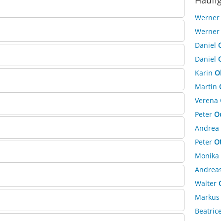
Häufi
Werne
Werne
Daniel
Daniel
Karin
O
Martin
Verena
Peter
O
Andrea
Peter
Ot
Monika
Andrea
Walter
Marku
Beatric