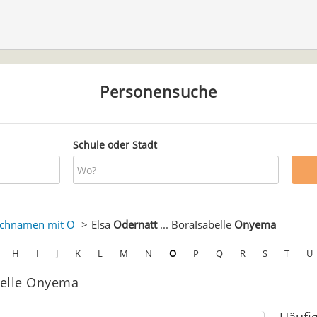
Personensuche
Schule oder Stadt
chnamen mit O
Elsa
Odernatt
... BoraIsabelle
Onyema
H
I
J
K
L
M
N
O
P
Q
R
S
T
U
abelle Onyema