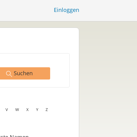
Einloggen
Suchen
V
W
X
Y
Z