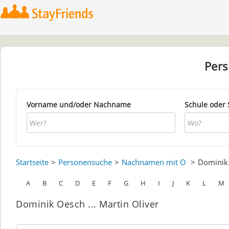
Per
Vorname und/oder Nachname
Schule oder 
Startseite
Personensuche
Nachnamen mit O
Domini
A
B
C
D
E
F
G
H
I
J
K
L
M
Dominik Oesch ... Martin Oliver