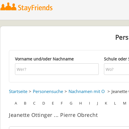
Per
Vorname und/oder Nachname
Schule oder 
Startseite
Personensuche
Nachnamen mit O
Jeanette
A
B
C
D
E
F
G
H
I
J
K
L
M
Jeanette Ottinger ... Pierre Obrecht