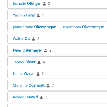
Jeanette
Ottinger
2
Yasmin
Oehy
1
JuanAntonio
OlivetAraque
... JuanAntonio
OlivetAraque
Walter
Ott
4
Peter
Ostermayer
2
Tanner
Oliver
4
Hatice
Özcan
2
Christine
Odermatt
7
Roland
Oswald
3