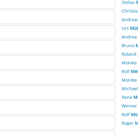
Stefan
Christi
Andrea
Urs
Mül
Andrea
Bruno
M
Roland
Monika
Rolf
Mei
Monika
Michae
René
M
Werne
Rolf
Mül
Roger
M