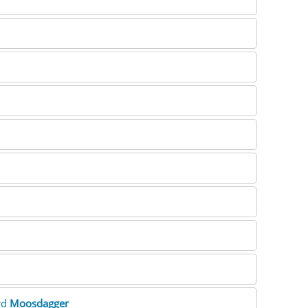
rd
Moosdagger