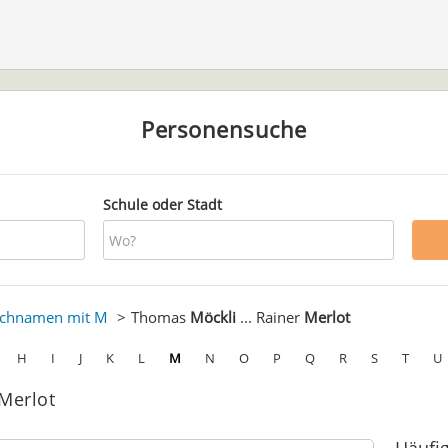
Personensuche
Schule oder Stadt
chnamen mit M
Thomas
Möckli
... Rainer
Merlot
H
I
J
K
L
M
N
O
P
Q
R
S
T
U
 Merlot