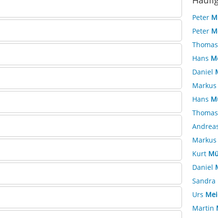
Häufi
Peter
M
Peter
M
Thoma
Hans
M
Daniel
Marku
Hans
Mü
Thoma
Andrea
Marku
Kurt
Mü
Daniel
Sandra
Urs
Mei
Martin