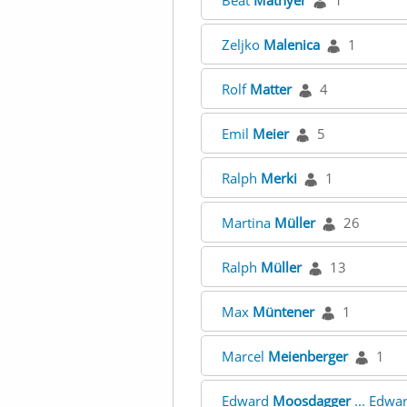
Beat
Mathyer
1
Zeljko
Malenica
1
Rolf
Matter
4
Emil
Meier
5
Ralph
Merki
1
Martina
Müller
26
Ralph
Müller
13
Max
Müntener
1
Marcel
Meienberger
1
Edward
Moosdagger
... Edwa