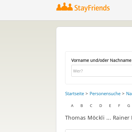
Vorname und/oder Nachname
Startseite
Personensuche
Na
A
B
C
D
E
F
G
Thomas Möckli ... Rainer