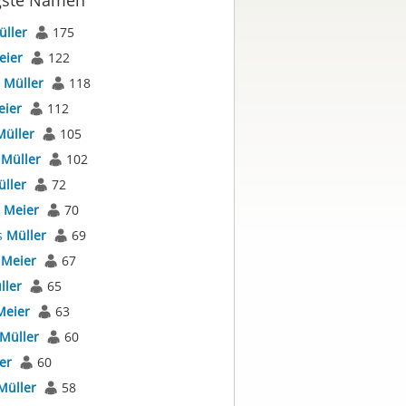
gste Namen
üller
175
eier
122
s
Müller
118
eier
112
Müller
105
s
Müller
102
ller
72
s
Meier
70
s
Müller
69
s
Meier
67
ller
65
Meier
63
Müller
60
er
60
Müller
58