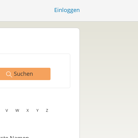
Einloggen
Suchen
V
W
X
Y
Z