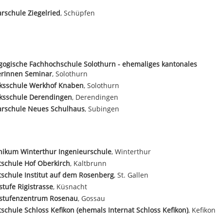
rschule Ziegelried
, Schüpfen
ogische Fachhochschule Solothurn - ehemaliges kantonales
erInnen Seminar
, Solothurn
rksschule Werkhof Knaben
, Solothurn
rksschule Derendingen
, Derendingen
arschule Neues Schulhaus
, Subingen
nikum Winterthur Ingenieurschule
, Winterthur
tschule Hof Oberkirch
, Kaltbrunn
tschule Institut auf dem Rosenberg
, St. Gallen
tufe Rigistrasse
, Küsnacht
stufenzentrum Rosenau
, Gossau
tschule Schloss Kefikon (ehemals Internat Schloss Kefikon)
, Kefikon