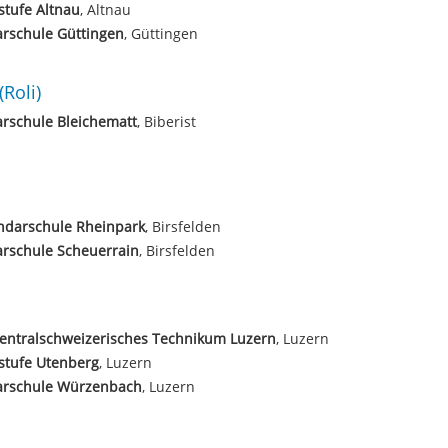
tufe Altnau
, Altnau
rschule Güttingen
, Güttingen
(Roli)
rschule Bleichematt
, Biberist
ndarschule Rheinpark
, Birsfelden
rschule Scheuerrain
, Birsfelden
entralschweizerisches Technikum Luzern
, Luzern
stufe Utenberg
, Luzern
arschule Würzenbach
, Luzern