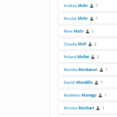
Andrea
Mohr
1
Nicolas
Mohr
1
Rene
Mohr
1
Claudia
Moll
2
Roland
Mollet
2
Monika
Monbaron
1
Daniel
Mondillo
1
Madelein
Monego
1
Monika
Monhart
1