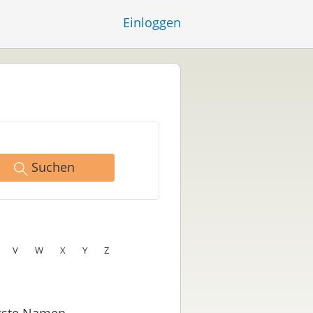
Einloggen
Suchen
V
W
X
Y
Z