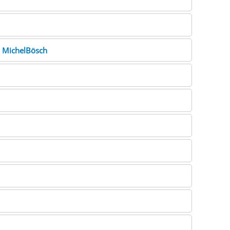
e
MichelBösch