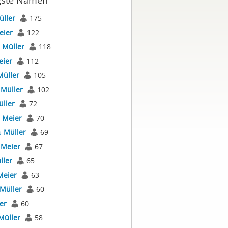
gste Namen
üller
175
eier
122
s
Müller
118
eier
112
Müller
105
s
Müller
102
ller
72
s
Meier
70
s
Müller
69
s
Meier
67
ller
65
Meier
63
Müller
60
er
60
Müller
58