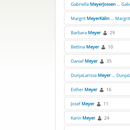
Gabriella
MeyerJossen
... Gab
Margrit
MeyerKälin
... Margri
Barbara
Meyer
29
Bettina
Meyer
10
Daniel
Meyer
35
DunjaLarissa
Meyer
... Dunja
Esther
Meyer
16
Josef
Meyer
11
Karin
Meyer
24