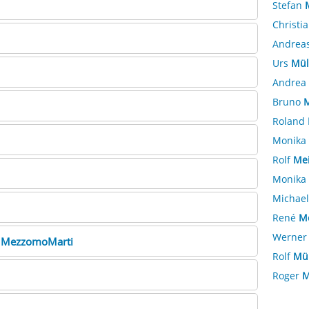
Stefan
Christi
Andrea
Urs
Mül
Andrea
Bruno
M
Roland
Monika
Rolf
Mei
Monika
Michae
René
M
Werne
y
MezzomoMarti
Rolf
Mül
Roger
M