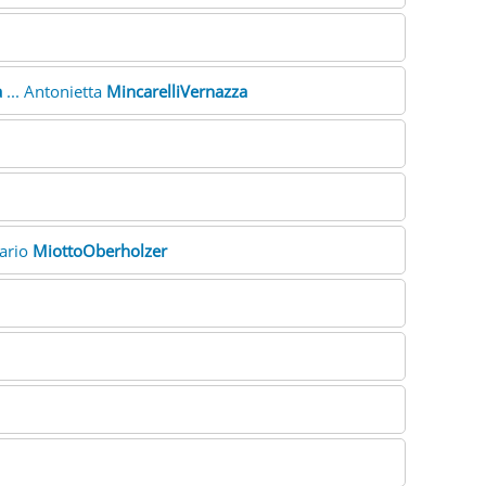
a
... Antonietta
MincarelliVernazza
Mario
MiottoOberholzer