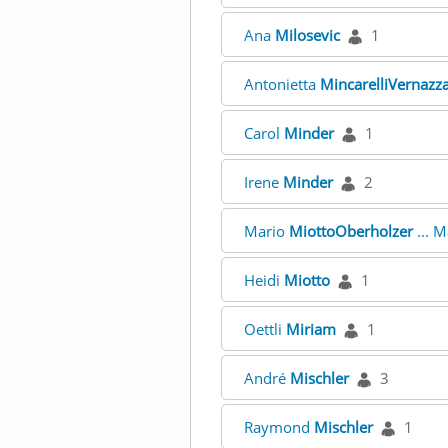
Ana
Milosevic
1
Antonietta
MincarelliVernazz
Carol
Minder
1
Irene
Minder
2
Mario
MiottoOberholzer
... 
Heidi
Miotto
1
Oettli
Miriam
1
André
Mischler
3
Raymond
Mischler
1