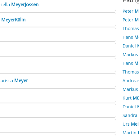
Häufi
riella
MeyerJossen
Peter
M
t
MeyerKälin
Peter
M
Thoma
Hans
M
Daniel
Marku
Hans
Mü
Thoma
Larissa
Meyer
Andrea
Marku
Kurt
Mü
Daniel
Sandra
Urs
Mei
Martin