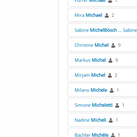
Furrer
Michael
7
Mira
Michael
2
Sabine
MichelBösch
... Sabin
Christine
Michel
9
Markus
Michel
9
Mirjam
Michel
2
Milano
Michele
1
Simone
Micheletti
1
Nadine
Micheli
1
Bächler
Michèle
1