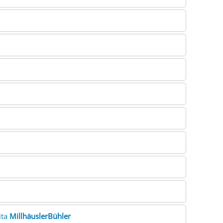
ita
MillhäuslerBühler