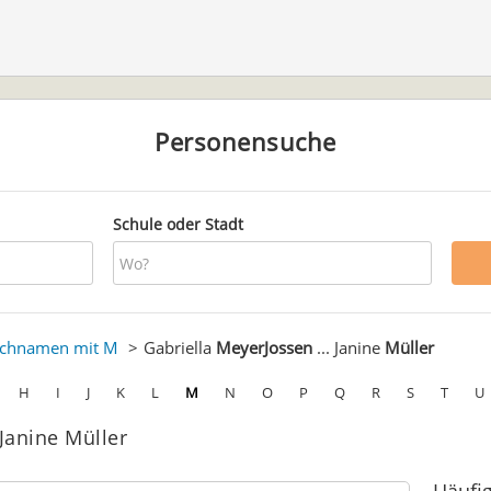
Personensuche
Schule oder Stadt
chnamen mit M
Gabriella
MeyerJossen
... Janine
Müller
H
I
J
K
L
M
N
O
P
Q
R
S
T
U
 Janine Müller