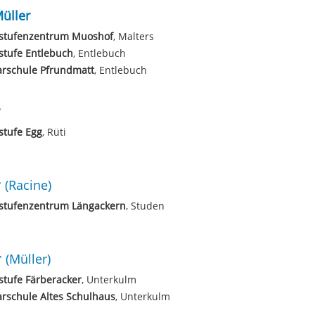
üller
stufenzentrum Muoshof
, Malters
stufe Entlebuch
, Entlebuch
arschule Pfrundmatt
, Entlebuch
stufe Egg
, Rüti
(Racine)
stufenzentrum Längackern
, Studen
r
(Müller)
tufe Färberacker
, Unterkulm
rschule Altes Schulhaus
, Unterkulm