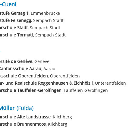
-Cueni
tufe Gersag 1
, Emmenbrücke
stufe Felsenegg
, Sempach Stadt
rschule Stadt
, Sempach Stadt
rschule Tormatt
, Sempach Stadt
rsité de Genève
, Genève
Kantonsschule Aarau
, Aarau
ksschule Oberentfelden
, Oberentfelden
r- und Realschule Roggenhausen & Eichhölzli
, Unterentfelden
rschule Täuffelen-Gerolfingen
, Täuffelen-Gerolfingen
Müller
(Fulda)
rschule Alte Landstrasse
, Kilchberg
arschule Brunnenmoos
, Kilchberg