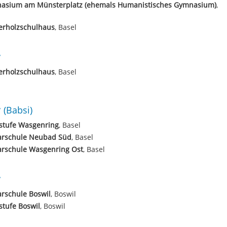
asium am Münsterplatz (ehemals Humanistisches Gymnasium)
,
erholzschulhaus
, Basel
erholzschulhaus
, Basel
(Babsi)
stufe Wasgenring
, Basel
arschule Neubad Süd
, Basel
arschule Wasgenring Ost
, Basel
rschule Boswil
, Boswil
tufe Boswil
, Boswil