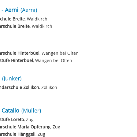
 - Aerni
(Aerni)
chule Breite
, Waldkirch
rschule Breite
, Waldkirch
rschule Hinterbüel
, Wangen bei Olten
tufe Hinterbüel
, Wangen bei Olten
(Junker)
darschule Zollikon
, Zollikon
 Catallo
(Müller)
tufe Loreto
, Zug
arschule Maria Opferung
, Zug
rschule Hänggeli
, Zug