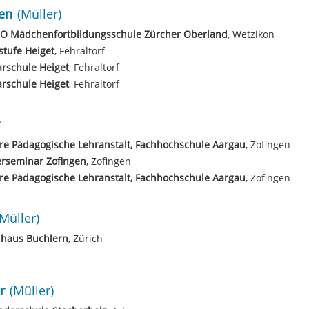
en
(Müller)
O Mädchenfortbildungsschule Zürcher Oberland
, Wetzikon
tufe Heiget
, Fehraltorf
rschule Heiget
, Fehraltorf
rschule Heiget
, Fehraltorf
e Pädagogische Lehranstalt, Fachhochschule Aargau
, Zofingen
erseminar Zofingen
, Zofingen
e Pädagogische Lehranstalt, Fachhochschule Aargau
, Zofingen
(Müller)
lhaus Buchlern
, Zürich
r
(Müller)