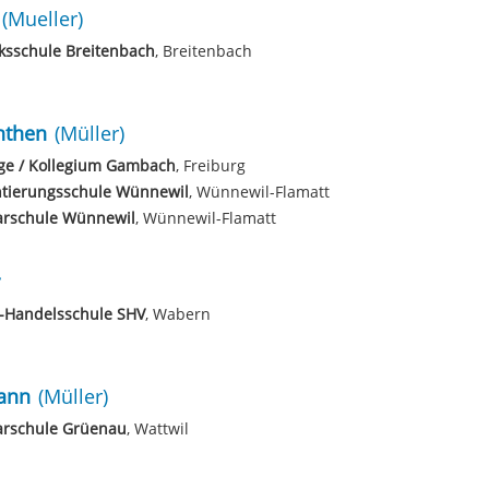
(Mueller)
ksschule Breitenbach
, Breitenbach
nthen
(Müller)
ge / Kollegium Gambach
, Freiburg
ntierungsschule Wünnewil
, Wünnewil-Flamatt
arschule Wünnewil
, Wünnewil-Flamatt
l-Handelsschule SHV
, Wabern
ann
(Müller)
arschule Grüenau
, Wattwil