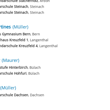
ndarschule Stacherholz
, Arbon
rschule Steinach
, Steinach
rschule Steinach
, Steinach
tines
(Müller)
es Gymnasium Bern
, Bern
haus Kreuzfeld 1
, Langenthal
darschule Kreuzfeld 4
, Langenthal
(Maurer)
tufe Hinterbirch
, Bülach
rschule Hohfuri
, Bülach
(Müller)
arschule Dachsen
, Dachsen