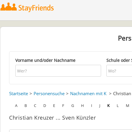
Per
Vorname und/oder Nachname
Schule oder 
Startseite
Personensuche
Nachnamen mit K
Christia
A
B
C
D
E
F
G
H
I
J
K
L
M
Christian Kreuzer ... Sven Künzler