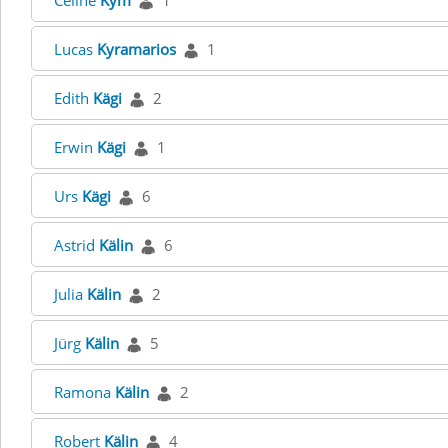
Celine
Kym
1
Lucas
Kyramarios
1
Edith
Kägi
2
Erwin
Kägi
1
Urs
Kägi
6
Astrid
Kälin
6
Julia
Kälin
2
Jürg
Kälin
5
Ramona
Kälin
2
Robert
Kälin
4