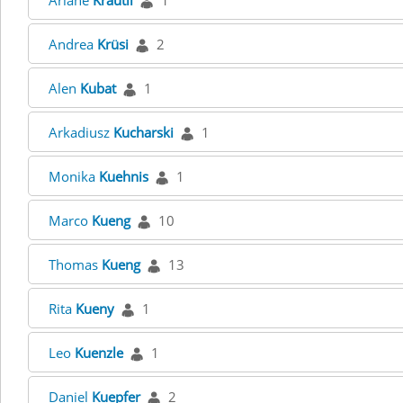
Ariane
Kräutli
1
Andrea
Krüsi
2
Alen
Kubat
1
Arkadiusz
Kucharski
1
Monika
Kuehnis
1
Marco
Kueng
10
Thomas
Kueng
13
Rita
Kueny
1
Leo
Kuenzle
1
Daniel
Kuepfer
2