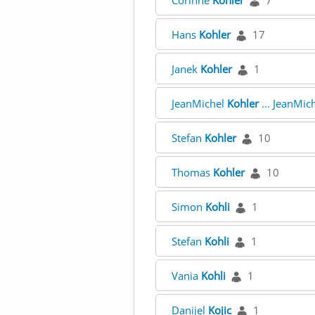
Corinne
Kohler
7
Hans
Kohler
17
Janek
Kohler
1
JeanMichel
Kohler
... JeanMic
Stefan
Kohler
10
Thomas
Kohler
10
Simon
Kohli
1
Stefan
Kohli
1
Vania
Kohli
1
Danijel
Kojic
1