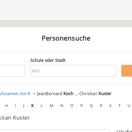
Personensuche
Schule oder Stadt
chnamen mit K
JeanBernard
Koch
... Christian
Kuster
H
I
J
K
L
M
N
O
P
Q
R
S
T
U
stian Kuster