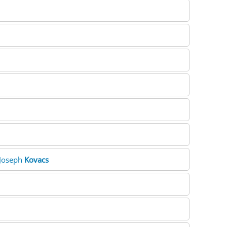
dJoseph
Kovacs