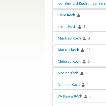
JeanBernard
Koch
... JeanBer
Klara
Koch
3
Lukas
Koch
1
Manfred
Koch
3
Markus
Koch
28
Meinrad
Koch
5
Nadine
Koch
1
Noemie
Koch
1
Wolfgang
Koch
3