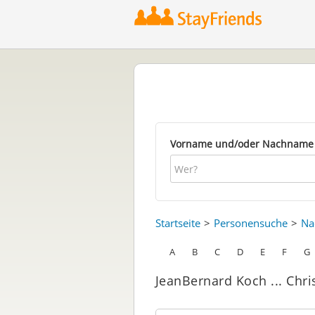
Vorname und/oder Nachname
Startseite
Personensuche
Na
A
B
C
D
E
F
G
JeanBernard Koch ... Chri