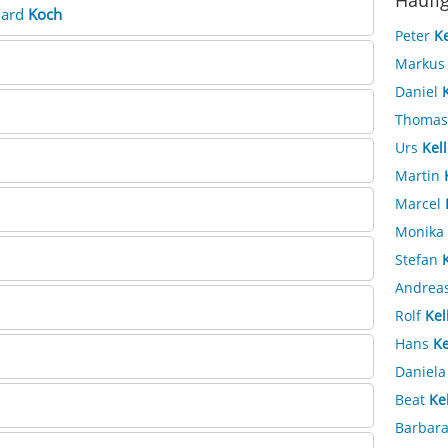
Häufi
nard
Koch
Peter
Ke
Marku
Daniel
Thoma
Urs
Kell
Martin
Marcel
Monika
Stefan
Andrea
Rolf
Kel
Hans
Ke
Daniel
Beat
Ke
Barbar