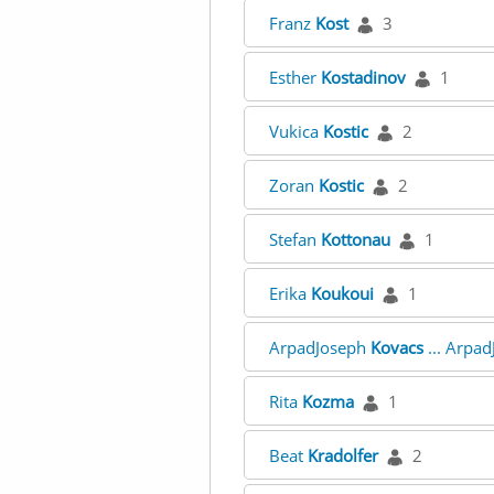
Franz
Kost
3
Esther
Kostadinov
1
Vukica
Kostic
2
Zoran
Kostic
2
Stefan
Kottonau
1
Erika
Koukoui
1
ArpadJoseph
Kovacs
... Arpa
Rita
Kozma
1
Beat
Kradolfer
2