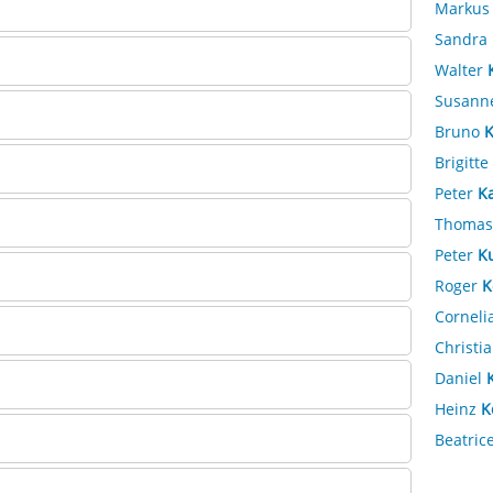
Marku
Sandra
Walter
Susann
Bruno
K
Brigitte
Peter
K
Thoma
Peter
K
Roger
K
Corneli
Christi
Daniel
Heinz
K
Beatric