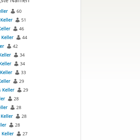
gste Namen
ller
60
s
Keller
51
Keller
46
s
Keller
44
er
42
Keller
34
Keller
34
Keller
33
Keller
29
s
Keller
29
ler
28
ller
28
a
Keller
28
ller
28
a
Keller
27