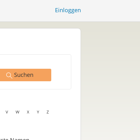
Einloggen
Suchen
V
W
X
Y
Z