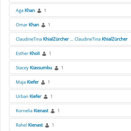
Aga
Khan
1
Omar
Khan
1
ClaudineTina
KhialZürcher
... ClaudineTina
KhialZürcher
Esther
Kholi
1
Stacey
Kiassumbu
1
Maja
Kiefer
1
Urban
Kiefer
1
Kornelia
Kienast
1
Rahel
Kienast
1