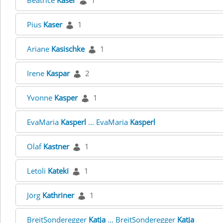
Beatrice
Kaser
1
Pius
Kaser
1
Ariane
Kasischke
1
Irene
Kaspar
2
Yvonne
Kasper
1
EvaMaria
Kasperl
... EvaMaria
Kasperl
Olaf
Kastner
1
Letoli
Kateki
1
Jörg
Kathriner
1
BreitSonderegger
Katja
... BreitSonderegger
Katja