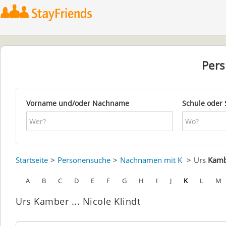
Per
Vorname und/oder Nachname
Schule oder 
Startseite
Personensuche
Nachnamen mit K
Urs
Kamb
A
B
C
D
E
F
G
H
I
J
K
L
M
Urs Kamber ... Nicole Klindt