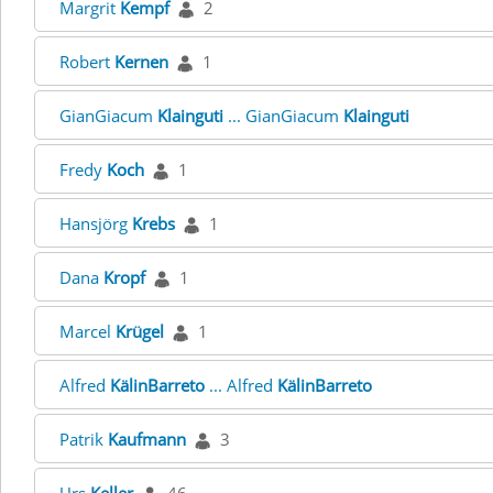
Margrit
Kempf
2
Robert
Kernen
1
GianGiacum
Klainguti
... GianGiacum
Klainguti
Fredy
Koch
1
Hansjörg
Krebs
1
Dana
Kropf
1
Marcel
Krügel
1
Alfred
KälinBarreto
... Alfred
KälinBarreto
Patrik
Kaufmann
3