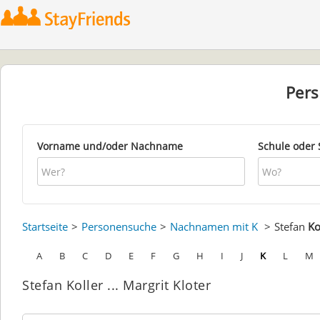
Per
Vorname und/oder Nachname
Schule oder 
Startseite
Personensuche
Nachnamen mit K
Stefan
Ko
A
B
C
D
E
F
G
H
I
J
K
L
M
Stefan Koller ... Margrit Kloter