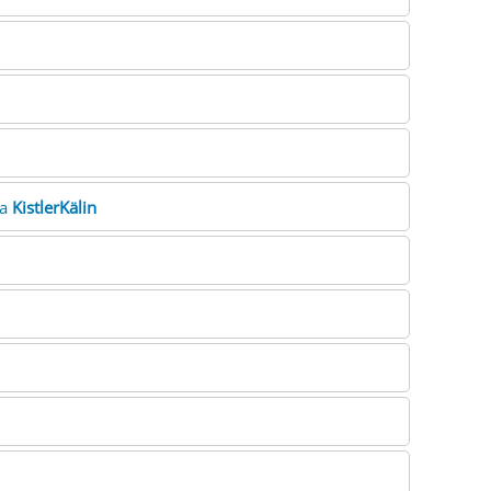
ra
KistlerKälin