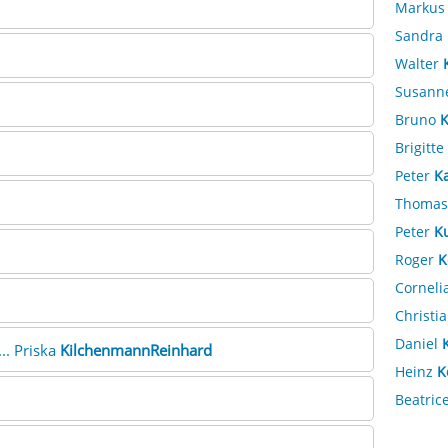
Marku
Sandra
Walter
Susann
Bruno
K
Brigitte
Peter
K
Thoma
Peter
K
Roger
K
Corneli
Christi
Daniel
... Priska
KilchenmannReinhard
Heinz
K
Beatric