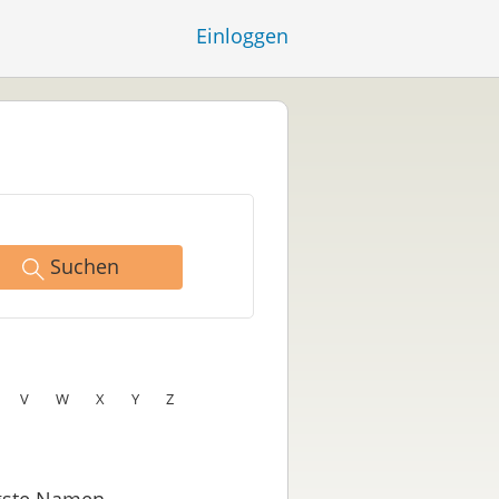
Einloggen
Suchen
V
W
X
Y
Z