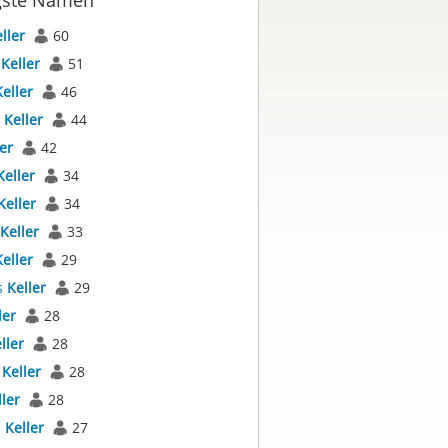
gste Namen
ller
60
s
Keller
51
Keller
46
s
Keller
44
er
42
Keller
34
Keller
34
Keller
33
Keller
29
s
Keller
29
ler
28
ller
28
a
Keller
28
ller
28
a
Keller
27