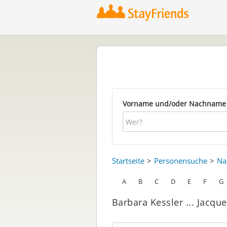
Vorname und/oder Nachname
Startseite
Personensuche
Na
A
B
C
D
E
F
G
Barbara Kessler ... Jacqu