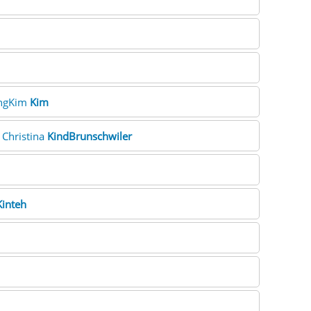
ungKim
Kim
. Christina
KindBrunschwiler
Kinteh