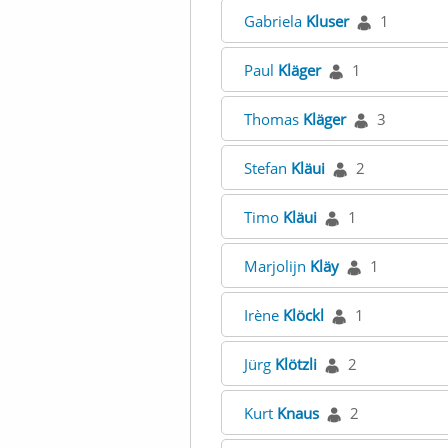
Gabriela
Kluser
1
Paul
Kläger
1
Thomas
Kläger
3
Stefan
Kläui
2
Timo
Kläui
1
Marjolijn
Kläy
1
Irène
Klöckl
1
Jürg
Klötzli
2
Kurt
Knaus
2