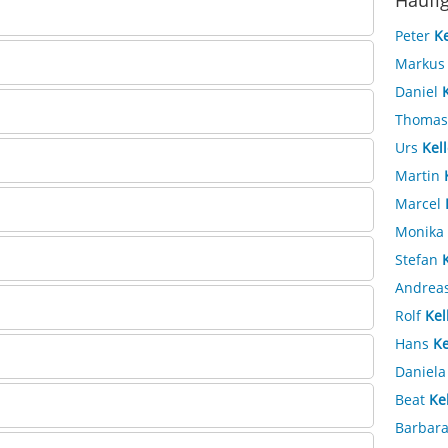
Häufi
Peter
Ke
Marku
Daniel
Thoma
Urs
Kell
Martin
Marcel
Monika
Stefan
Andrea
Rolf
Kel
Hans
Ke
Daniel
Beat
Ke
Barbar