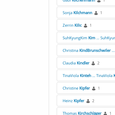
Gabi
Kilchenmann
1
Sonja
Kilchmann
1
Zerrin
Kilic
1
SuhKyungKim
Kim
... SuhKy
Christina
KindBrunschwiler
..
Claudia
Kindler
2
TinaViola
Kinteh
... TinaViola
Christine
Kipfer
1
Heinz
Kipfer
2
Thomas
Kirchschläger
1