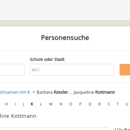
Personensuche
Schule oder Stadt
chnamen mit K
Barbara
Kessler
... Jacqueline
Kottmann
H
I
J
K
L
M
N
O
P
Q
R
S
T
U
eline Kottmann