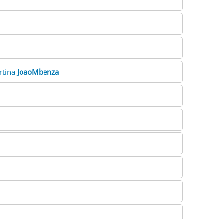
ertina
JoaoMbenza