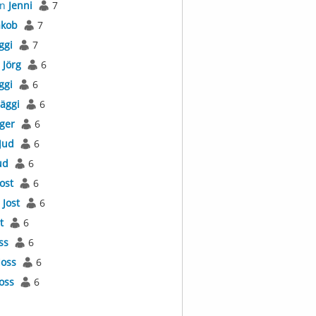
an
Jenni
7
akob
7
ggi
7
s
Jörg
6
ggi
6
Jäggi
6
äger
6
Jud
6
ud
6
Jost
6
l
Jost
6
t
6
ss
6
Joss
6
Joss
6