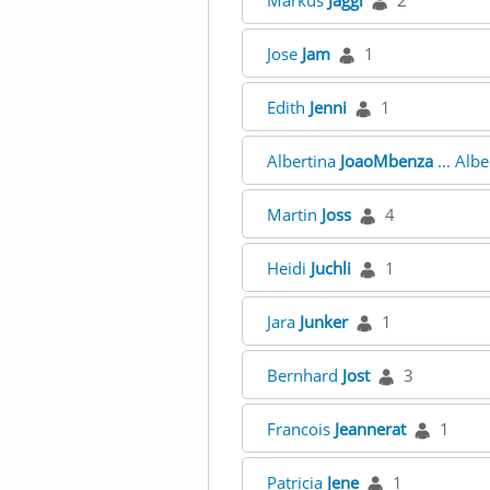
Markus
Jaggi
2
Jose
Jam
1
Edith
Jenni
1
Albertina
JoaoMbenza
... Alb
Martin
Joss
4
Heidi
Juchli
1
Jara
Junker
1
Bernhard
Jost
3
Francois
Jeannerat
1
Patricia
Jene
1