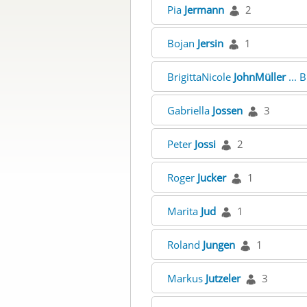
Pia
Jermann
2
Bojan
Jersin
1
BrigittaNicole
JohnMüller
... 
Gabriella
Jossen
3
Peter
Jossi
2
Roger
Jucker
1
Marita
Jud
1
Roland
Jungen
1
Markus
Jutzeler
3