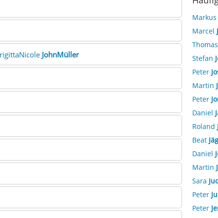
Häufi
Marku
Marcel
Thoma
BrigittaNicole
JohnMüller
Stefan
J
Peter
Jo
Martin
Peter
Jo
Daniel
J
Roland
Beat
Jäg
Daniel
J
Martin
Sara
Ju
Peter
Ju
Peter
Je