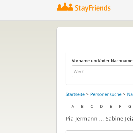
Vorname und/oder Nachname
Startseite
Personensuche
Na
A
B
C
D
E
F
G
Pia Jermann ... Sabine Jei