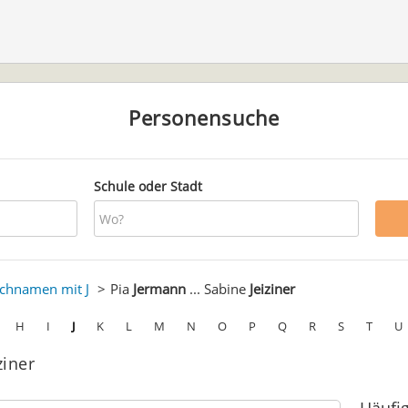
Personensuche
Schule oder Stadt
chnamen mit J
Pia
Jermann
... Sabine
Jeiziner
H
I
J
K
L
M
N
O
P
Q
R
S
T
U
ziner