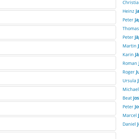
Christi
Heinz
J
Peter
Ja
Thoma
Peter
Jä
Martin
Karin
J
Roman
Roger
J
Ursula
Michae
Beat
Jos
Peter
Jo
Marcel
Daniel