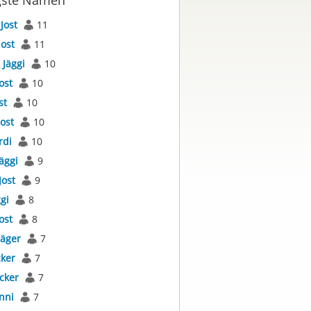
gste Namen
s
Jost
11
Jost
11
s
Jäggi
10
ost
10
st
10
Jost
10
rdi
10
äggi
9
Jost
9
gi
8
ost
8
Jäger
7
cker
7
cker
7
nni
7