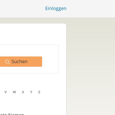
Einloggen
Suchen
V
W
X
Y
Z