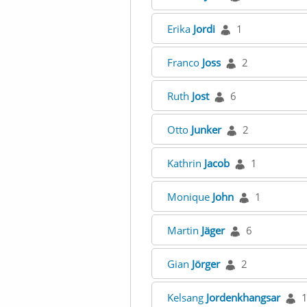
Erika
Jordi
1
Franco
Joss
2
Ruth
Jost
6
Otto
Junker
2
Kathrin
Jacob
1
Monique
John
1
Martin
Jäger
6
Gian
Jörger
2
Kelsang
Jordenkhangsar