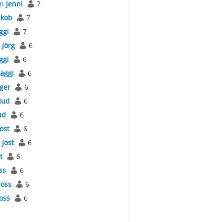
an
Jenni
7
akob
7
ggi
7
s
Jörg
6
ggi
6
Jäggi
6
äger
6
Jud
6
ud
6
Jost
6
l
Jost
6
t
6
ss
6
Joss
6
Joss
6