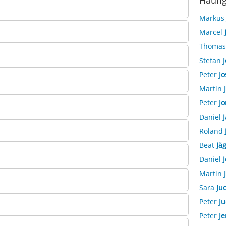
Häufi
Marku
Marcel
Thoma
Stefan
J
Peter
Jo
Martin
Peter
Jo
Daniel
J
Roland
Beat
Jäg
Daniel
J
Martin
Sara
Ju
Peter
Ju
Peter
Je