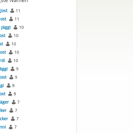
gste Namen
s
Jost
11
Jost
11
s
Jäggi
10
ost
10
st
10
Jost
10
rdi
10
äggi
9
Jost
9
gi
8
ost
8
Jäger
7
cker
7
cker
7
nni
7