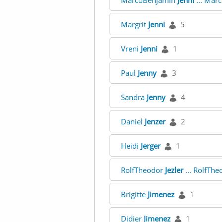
MarcoBenjamin
Jenni
... Mar
Margrit
Jenni
5
Vreni
Jenni
1
Paul
Jenny
3
Sandra
Jenny
4
Daniel
Jenzer
2
Heidi
Jerger
1
RolfTheodor
Jezler
... RolfTh
Brigitte
Jimenez
1
Didier
Jimenez
1