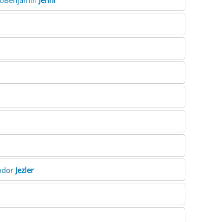
coBenjamin
Jenni
eodor
Jezler