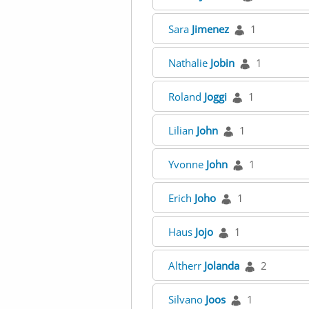
Sara
Jimenez
1
Nathalie
Jobin
1
Roland
Joggi
1
Lilian
John
1
Yvonne
John
1
Erich
Joho
1
Haus
Jojo
1
Altherr
Jolanda
2
Silvano
Joos
1