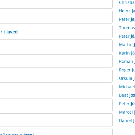
Christi
Heinz
J
Peter
Ja
Thoma
rit
Javed
Peter
Jä
Martin
Karin
J
Roman
Roger
J
Ursula
Michae
Beat
Jos
Peter
Jo
Marcel
Daniel