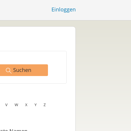
Einloggen
Suchen
V
W
X
Y
Z