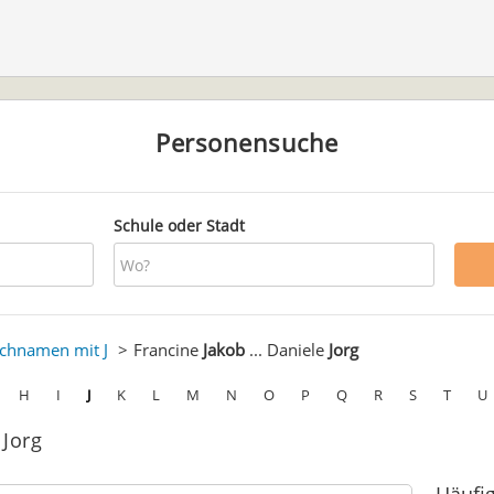
Personensuche
Schule oder Stadt
chnamen mit J
Francine
Jakob
... Daniele
Jorg
H
I
J
K
L
M
N
O
P
Q
R
S
T
U
 Jorg