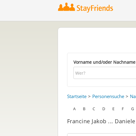
Vorname und/oder Nachname
Startseite
Personensuche
Na
A
B
C
D
E
F
G
Francine Jakob ... Daniele