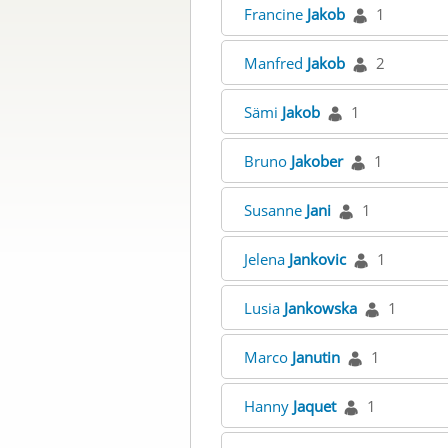
Francine
Jakob
1
Manfred
Jakob
2
Sämi
Jakob
1
Bruno
Jakober
1
Susanne
Jani
1
Jelena
Jankovic
1
Lusia
Jankowska
1
Marco
Janutin
1
Hanny
Jaquet
1