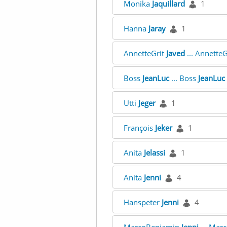
Monika
Jaquillard
1
Hanna
Jaray
1
AnnetteGrit
Javed
... AnnetteG
Boss
JeanLuc
... Boss
JeanLuc
Utti
Jeger
1
François
Jeker
1
Anita
Jelassi
1
Anita
Jenni
4
Hanspeter
Jenni
4