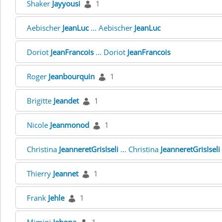
Shaker
Jayyousi
1
Aebischer
JeanLuc
... Aebischer
JeanLuc
Doriot
JeanFrancois
... Doriot
JeanFrancois
Roger
Jeanbourquin
1
Brigitte
Jeandet
1
Nicole
Jeanmonod
1
Christina
JeanneretGrisIseli
... Christina
JeanneretGrisIseli
Thierry
Jeannet
1
Frank
Jehle
1