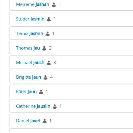
Mejreme
Jashari
1
Studer
Jasmin
1
Temiz
Jasmin
1
Thomas
Jau
2
Michael
Jauch
3
Brigitte
Jaun
4
Käthi
Jaun
1
Catherine
Jauslin
1
Daniel
Javet
1