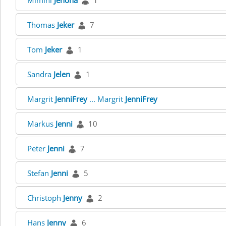
Mimini
Jehona
1
Thomas
Jeker
7
Tom
Jeker
1
Sandra
Jelen
1
Margrit
JenniFrey
... Margrit
JenniFrey
Markus
Jenni
10
Peter
Jenni
7
Stefan
Jenni
5
Christoph
Jenny
2
Hans
Jenny
6