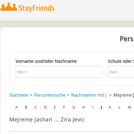
Per
Vorname und/oder Nachname
Schule oder 
Startseite
Personensuche
Nachnamen mit J
Mejreme
A
B
C
D
E
F
G
H
I
J
K
L
M
Mejreme Jashari ... Zira Jevic