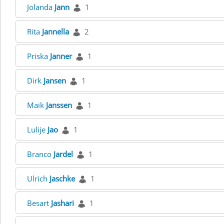
Jolanda
Jann
1
Rita
Jannella
2
Priska
Janner
1
Dirk
Jansen
1
Maik
Janssen
1
Lulije
Jao
1
Branco
Jardel
1
Ulrich
Jaschke
1
Besart
Jashari
1