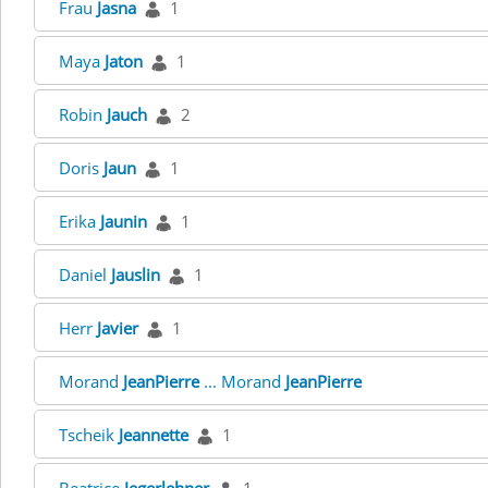
Frau
Jasna
1
Maya
Jaton
1
Robin
Jauch
2
Doris
Jaun
1
Erika
Jaunin
1
Daniel
Jauslin
1
Herr
Javier
1
Morand
JeanPierre
... Morand
JeanPierre
Tscheik
Jeannette
1