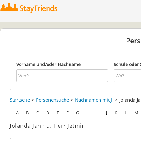
Per
Vorname und/oder Nachname
Schule oder 
Startseite
Personensuche
Nachnamen mit J
Jolanda
J
A
B
C
D
E
F
G
H
I
J
K
L
M
Jolanda Jann ... Herr Jetmir