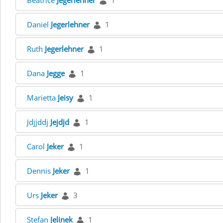
Beatrice
Jegerlehner
1
Daniel
Jegerlehner
1
Ruth
Jegerlehner
1
Dana
Jegge
1
Marietta
Jeisy
1
Jdjjddj
Jejdjd
1
Carol
Jeker
1
Dennis
Jeker
1
Urs
Jeker
3
Stefan
Jelinek
1