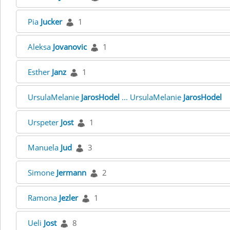
Pia
Jucker
1
Aleksa
Jovanovic
1
Esther
Janz
1
UrsulaMelanie
JarosHodel
... UrsulaMelanie
JarosHodel
Urspeter
Jost
1
Manuela
Jud
3
Simone
Jermann
2
Ramona
Jezler
1
Ueli
Jost
8