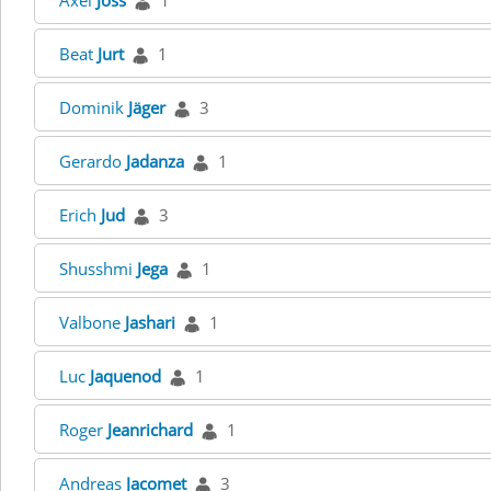
Axel
Joss
1
Beat
Jurt
1
Dominik
Jäger
3
Gerardo
Jadanza
1
Erich
Jud
3
Shusshmi
Jega
1
Valbone
Jashari
1
Luc
Jaquenod
1
Roger
Jeanrichard
1
Andreas
Jacomet
3