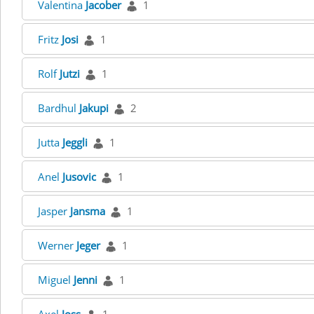
Valentina
Jacober
1
Fritz
Josi
1
Rolf
Jutzi
1
Bardhul
Jakupi
2
Jutta
Jeggli
1
Anel
Jusovic
1
Jasper
Jansma
1
Werner
Jeger
1
Miguel
Jenni
1