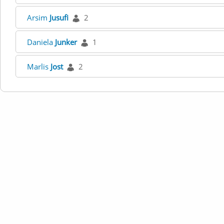
Arsim
Jusufi
2
Daniela
Junker
1
Marlis
Jost
2