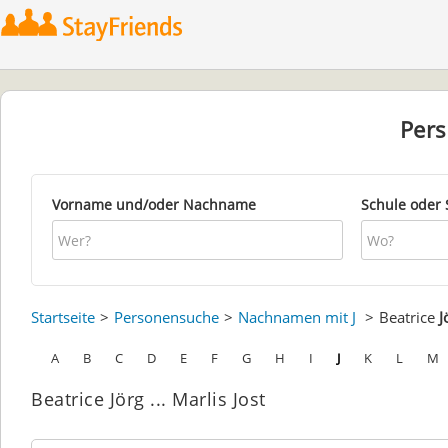
Per
Vorname und/oder Nachname
Schule oder 
Startseite
Personensuche
Nachnamen mit J
Beatrice
J
A
B
C
D
E
F
G
H
I
J
K
L
M
Beatrice Jörg ... Marlis Jost