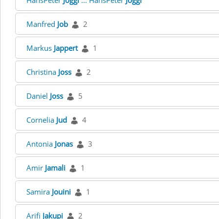
HansPeter
Joggi
... HansPeter
Joggi
Manfred
Job
2
Markus
Jappert
1
Christina
Joss
2
Daniel
Joss
5
Cornelia
Jud
4
Antonia
Jonas
3
Amir
Jamali
1
Samira
Jouini
1
Arifi
Jakupi
2