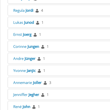
Regula
Jordi
4
Lukas
Junod
1
Ernst
Joerg
1
Corinne
Jungen
1
Andre
Jünger
1
Yvonne
Janjic
1
Annemarie
Joller
3
Jenniffer
Jegher
1
René
John
1