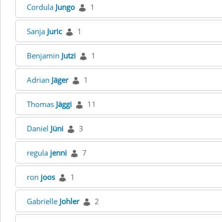
Cordula
Jungo
1
Sanja
Juric
1
Benjamin
Jutzi
1
Adrian
Jäger
1
Thomas
Jäggi
11
Daniel
Jüni
3
regula
jenni
7
ron
joos
1
Gabrielle
Johler
2