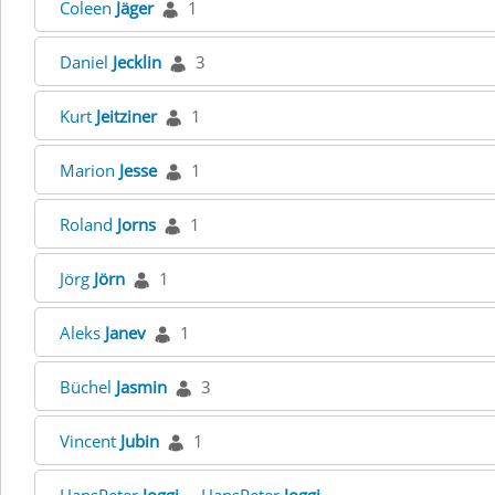
Coleen
Jäger
1
Daniel
Jecklin
3
Kurt
Jeitziner
1
Marion
Jesse
1
Roland
Jorns
1
Jörg
Jörn
1
Aleks
Janev
1
Büchel
Jasmin
3
Vincent
Jubin
1