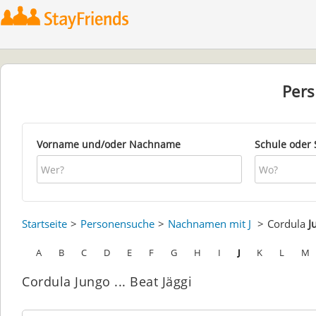
Per
Vorname und/oder Nachname
Schule oder 
Startseite
Personensuche
Nachnamen mit J
Cordula
J
A
B
C
D
E
F
G
H
I
J
K
L
M
Cordula Jungo ... Beat Jäggi