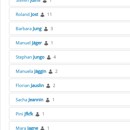
Steven
Julmi
1
Roland
Jost
11
Barbara
Jung
3
Manuel
Jäger
1
Stephan
Jungo
4
Manuela
Jäggin
2
Florian
Jauslin
2
Sacha
Jeannin
1
Pini
Jfkfk
1
Mara
Jagne
1