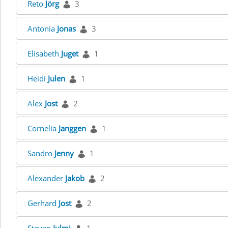
Reto
Jörg
3
Antonia
Jonas
3
Elisabeth
Juget
1
Heidi
Julen
1
Alex
Jost
2
Cornelia
Janggen
1
Sandro
Jenny
1
Alexander
Jakob
2
Gerhard
Jost
2