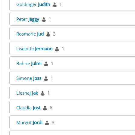
Goldinger
Judith
1
Peter
Jäggy
1
Rosmarie
Jud
3
Liselotte
Jermann
1
Bahrie
Julmi
1
Simone
Joss
1
Lleshaj
Jak
1
Claudia
Jost
6
Margrit
Jordi
3