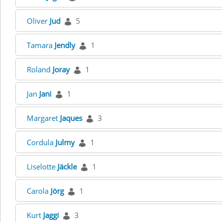
Oliver
Jud
5
Tamara
Jendly
1
Roland
Joray
1
Jan
Jani
1
Margaret
Jaques
3
Cordula
Julmy
1
Liselotte
Jäckle
1
Carola
Jörg
1
Kurt
Jaggi
3