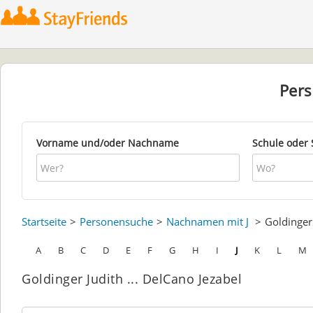
Per
Vorname und/oder Nachname
Schule oder 
Startseite
Personensuche
Nachnamen mit J
Goldinge
A
B
C
D
E
F
G
H
I
J
K
L
M
Goldinger Judith ... DelCano Jezabel