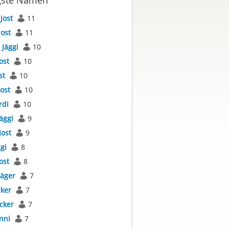
gste Namen
s
Jost
11
Jost
11
s
Jäggi
10
ost
10
st
10
Jost
10
rdi
10
äggi
9
Jost
9
gi
8
ost
8
Jäger
7
cker
7
cker
7
nni
7