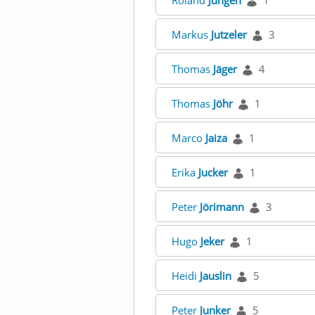
Roland
Jungen
1
Markus
Jutzeler
3
Thomas
Jäger
4
Thomas
Jöhr
1
Marco
Jaiza
1
Erika
Jucker
1
Peter
Jörimann
3
Hugo
Jeker
1
Heidi
Jauslin
5
Peter
Junker
5