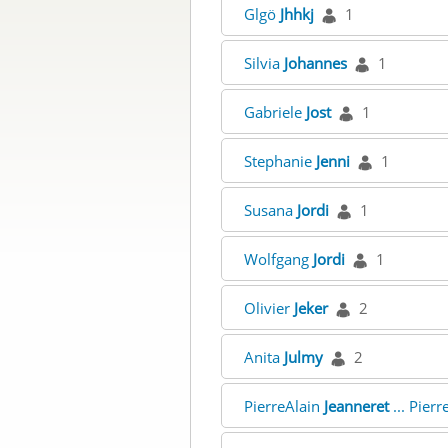
Glgö
Jhhkj
1
Silvia
Johannes
1
Gabriele
Jost
1
Stephanie
Jenni
1
Susana
Jordi
1
Wolfgang
Jordi
1
Olivier
Jeker
2
Anita
Julmy
2
PierreAlain
Jeanneret
... Pier