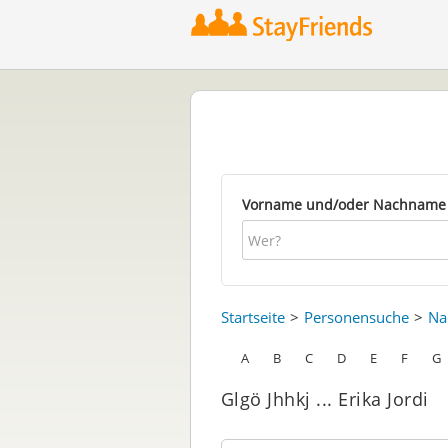
Vorname und/oder Nachname
Startseite
Personensuche
Na
A
B
C
D
E
F
G
Glgö Jhhkj ... Erika Jordi