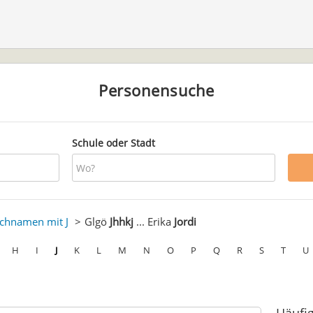
Personensuche
Schule oder Stadt
chnamen mit J
Glgö
Jhhkj
... Erika
Jordi
H
I
J
K
L
M
N
O
P
Q
R
S
T
U