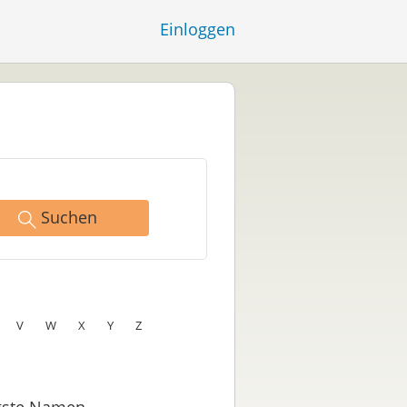
Einloggen
Suchen
V
W
X
Y
Z