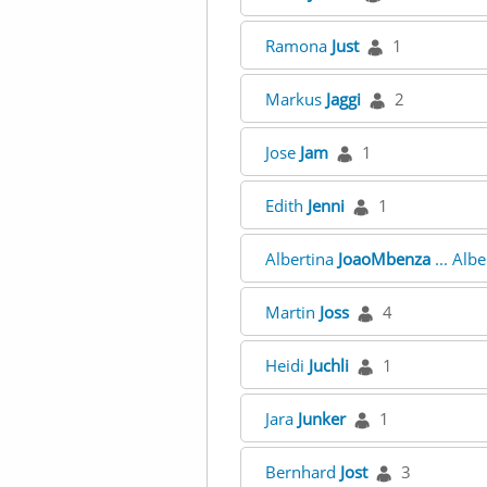
Ramona
Just
1
Markus
Jaggi
2
Jose
Jam
1
Edith
Jenni
1
Albertina
JoaoMbenza
... Alb
Martin
Joss
4
Heidi
Juchli
1
Jara
Junker
1
Bernhard
Jost
3