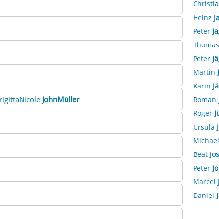
Christi
Heinz
J
Peter
Ja
Thoma
Peter
Jä
Martin
Karin
J
BrigittaNicole
JohnMüller
Roman
Roger
J
Ursula
Michae
Beat
Jos
Peter
Jo
Marcel
Daniel