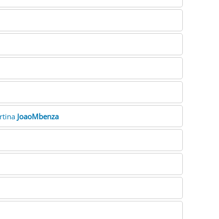
ertina
JoaoMbenza