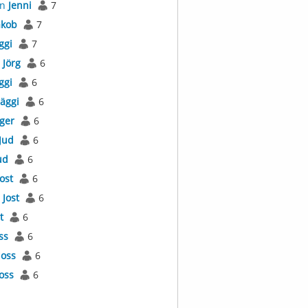
an
Jenni
7
akob
7
ggi
7
s
Jörg
6
ggi
6
Jäggi
6
äger
6
Jud
6
ud
6
Jost
6
l
Jost
6
t
6
ss
6
Joss
6
Joss
6