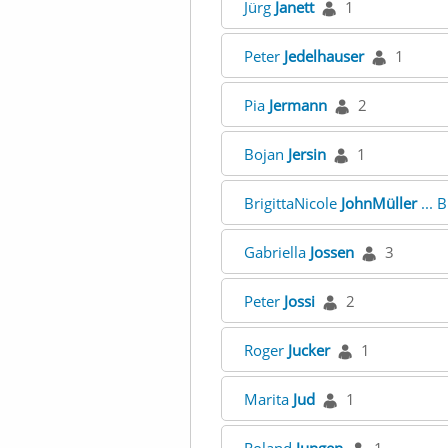
Jürg
Janett
1
Peter
Jedelhauser
1
Pia
Jermann
2
Bojan
Jersin
1
BrigittaNicole
JohnMüller
... 
Gabriella
Jossen
3
Peter
Jossi
2
Roger
Jucker
1
Marita
Jud
1