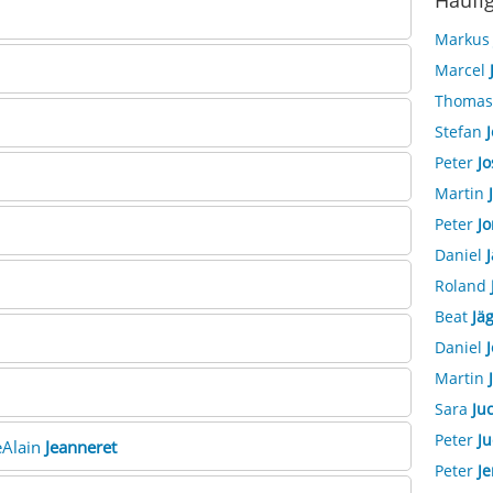
Häufi
Marku
Marcel
Thoma
Stefan
J
Peter
Jo
Martin
Peter
Jo
Daniel
J
Roland
Beat
Jäg
Daniel
J
Martin
Sara
Ju
Peter
Ju
reAlain
Jeanneret
Peter
Je