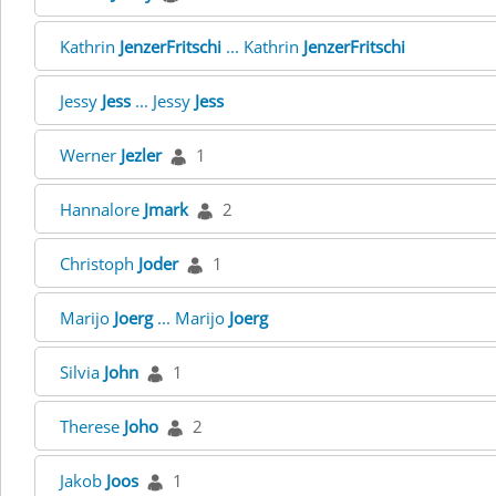
Kathrin
JenzerFritschi
... Kathrin
JenzerFritschi
Jessy
Jess
... Jessy
Jess
Werner
Jezler
1
Hannalore
Jmark
2
Christoph
Joder
1
Marijo
Joerg
... Marijo
Joerg
Silvia
John
1
Therese
Joho
2
Jakob
Joos
1