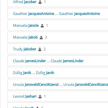
Alfred
Jacober
1
Gauthier
JacquesAntoine
... Gauthier
JacquesAntoine
Manuela
Jaissle
1
Manuela
Jakob
2
Trudy
Jakober
2
Claude
JamesLinder
... Claude
JamesLinder
Züllig
Janik
... Züllig
Janik
Ursula
JansveldCenciKüenzi
... Ursula
JansveldCenciKüenz
Leonid
Jashari
1