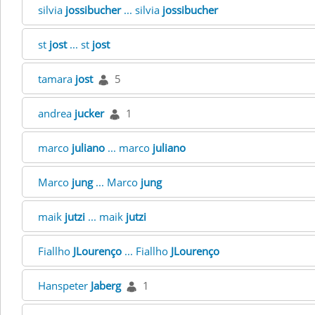
silvia
jossibucher
... silvia
jossibucher
st
jost
... st
jost
tamara
jost
5
andrea
jucker
1
marco
juliano
... marco
juliano
Marco
jung
... Marco
jung
maik
jutzi
... maik
jutzi
Fiallho
JLourenço
... Fiallho
JLourenço
Hanspeter
Jaberg
1