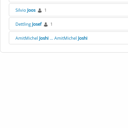
Silvio
Joos
1
Dettling
Josef
1
AmitMichel
Joshi
... AmitMichel
Joshi