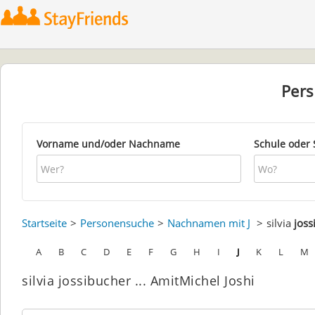
Per
Vorname und/oder Nachname
Schule oder 
Startseite
Personensuche
Nachnamen mit J
silvia
joss
A
B
C
D
E
F
G
H
I
J
K
L
M
silvia jossibucher ... AmitMichel Joshi