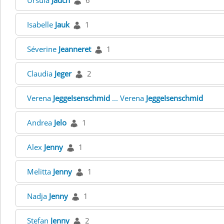
Ursula
Jauch
6
Isabelle
Jauk
1
Séverine
Jeanneret
1
Claudia
Jeger
2
Verena
JeggeIsenschmid
... Verena
JeggeIsenschmid
Andrea
Jelo
1
Alex
Jenny
1
Melitta
Jenny
1
Nadja
Jenny
1
Stefan
Jenny
2