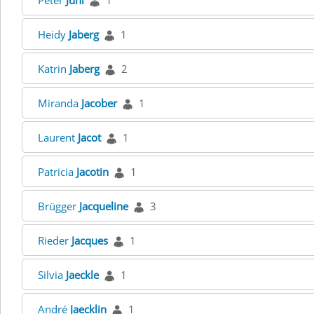
Peter
Jüni
1
Heidy
Jaberg
1
Katrin
Jaberg
2
Miranda
Jacober
1
Laurent
Jacot
1
Patricia
Jacotin
1
Brügger
Jacqueline
3
Rieder
Jacques
1
Silvia
Jaeckle
1
André
Jaecklin
1