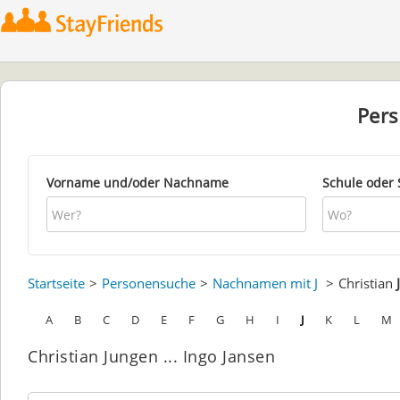
Per
Vorname und/oder Nachname
Schule oder 
Startseite
Personensuche
Nachnamen mit J
Christian
A
B
C
D
E
F
G
H
I
J
K
L
M
Christian Jungen ... Ingo Jansen