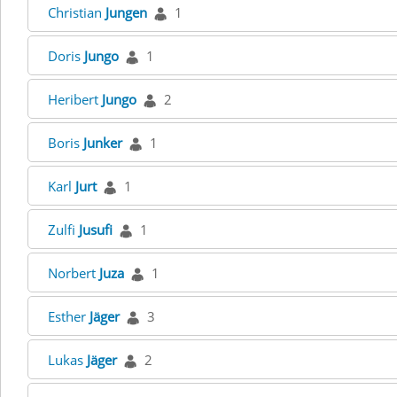
Christian
Jungen
1
Doris
Jungo
1
Heribert
Jungo
2
Boris
Junker
1
Karl
Jurt
1
Zulfi
Jusufi
1
Norbert
Juza
1
Esther
Jäger
3
Lukas
Jäger
2