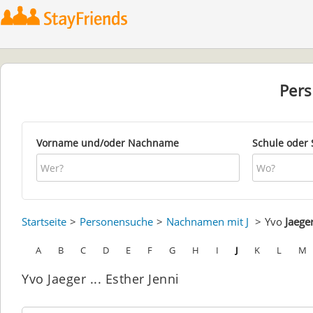
Per
Vorname und/oder Nachname
Schule oder 
Startseite
Personensuche
Nachnamen mit J
Yvo
Jaege
A
B
C
D
E
F
G
H
I
J
K
L
M
Yvo Jaeger ... Esther Jenni