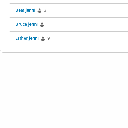
Beat
Jenni
3
Bruce
Jenni
1
Esther
Jenni
9