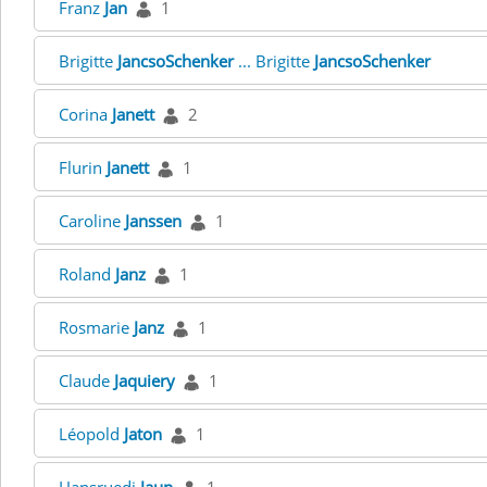
Franz
Jan
1
Brigitte
JancsoSchenker
... Brigitte
JancsoSchenker
Corina
Janett
2
Flurin
Janett
1
Caroline
Janssen
1
Roland
Janz
1
Rosmarie
Janz
1
Claude
Jaquiery
1
Léopold
Jaton
1