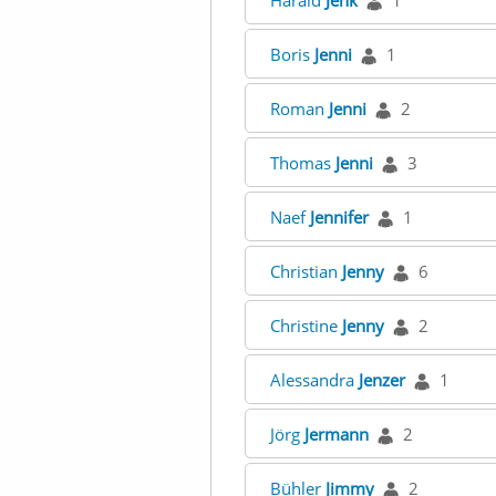
Harald
Jenk
1
Boris
Jenni
1
Roman
Jenni
2
Thomas
Jenni
3
Naef
Jennifer
1
Christian
Jenny
6
Christine
Jenny
2
Alessandra
Jenzer
1
Jörg
Jermann
2
Bühler
Jimmy
2