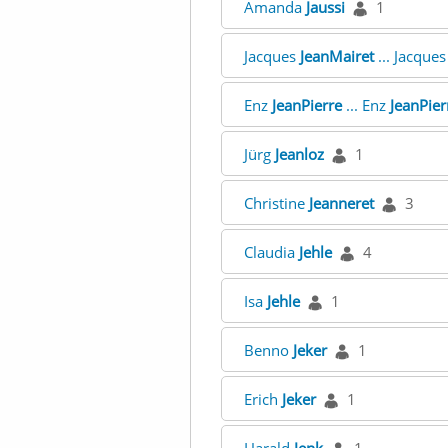
Amanda
Jaussi
1
Jacques
JeanMairet
... Jacque
Enz
JeanPierre
... Enz
JeanPier
Jürg
Jeanloz
1
Christine
Jeanneret
3
Claudia
Jehle
4
Isa
Jehle
1
Benno
Jeker
1
Erich
Jeker
1