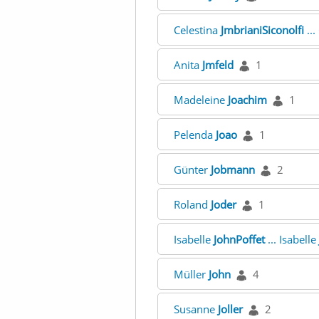
Celestina
JmbrianiSiconolfi
...
Anita
Jmfeld
1
Madeleine
Joachim
1
Pelenda
Joao
1
Günter
Jobmann
2
Roland
Joder
1
Isabelle
JohnPoffet
... Isabelle
Müller
John
4
Susanne
Joller
2