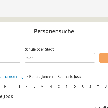
Personensuche
Schule oder Stadt
chnamen mit J
Ronald
Jansen
... Rosmarie
Joos
H
I
J
K
L
M
N
O
P
Q
R
S
T
U
e Joos