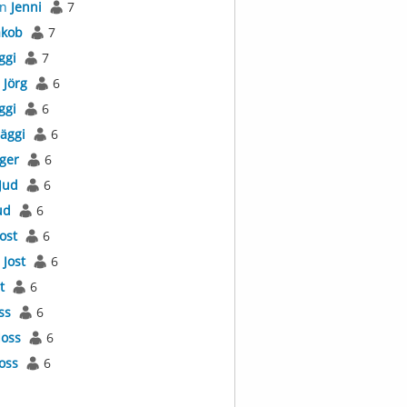
an
Jenni
7
akob
7
ggi
7
s
Jörg
6
ggi
6
Jäggi
6
äger
6
Jud
6
ud
6
Jost
6
l
Jost
6
t
6
ss
6
Joss
6
Joss
6