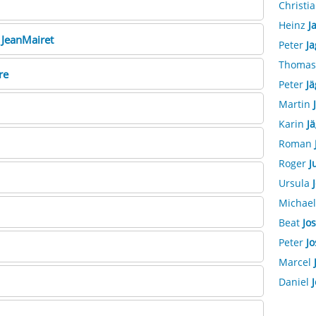
Christi
Heinz
J
s
JeanMairet
Peter
Ja
Thoma
re
Peter
Jä
Martin
Karin
J
Roman
Roger
J
Ursula
Michae
Beat
Jos
Peter
Jo
Marcel
Daniel