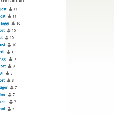
gste Namen
s
Jost
11
Jost
11
s
Jäggi
10
ost
10
st
10
Jost
10
rdi
10
äggi
9
Jost
9
gi
8
ost
8
Jäger
7
cker
7
cker
7
nni
7