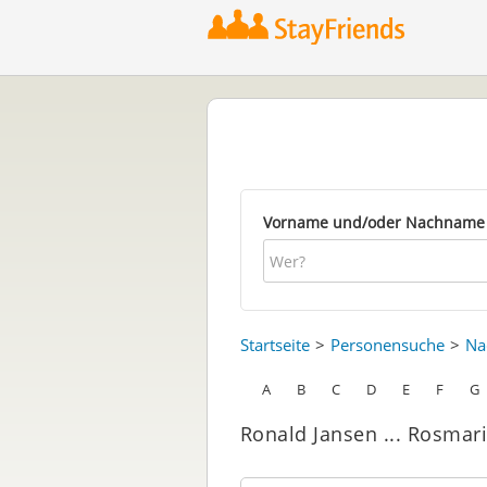
Vorname und/oder Nachname
Startseite
Personensuche
Na
A
B
C
D
E
F
G
Ronald Jansen ... Rosmari