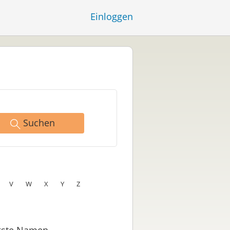
Einloggen
Suchen
V
W
X
Y
Z