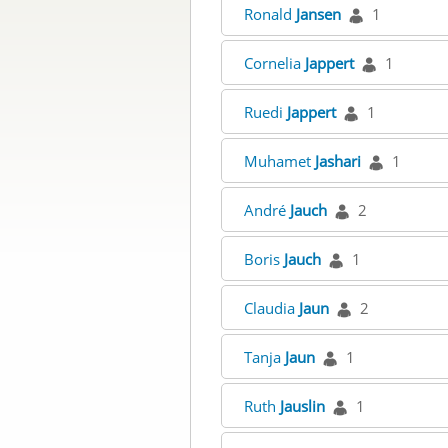
Ronald
Jansen
1
Cornelia
Jappert
1
Ruedi
Jappert
1
Muhamet
Jashari
1
André
Jauch
2
Boris
Jauch
1
Claudia
Jaun
2
Tanja
Jaun
1
Ruth
Jauslin
1