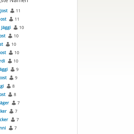
gste Namen
s
Jost
11
Jost
11
s
Jäggi
10
ost
10
st
10
Jost
10
rdi
10
äggi
9
Jost
9
gi
8
ost
8
Jäger
7
cker
7
cker
7
nni
7