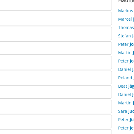
Häufi
Marku
Marcel
Thoma
Stefan
J
Peter
Jo
Martin
Peter
Jo
Daniel
J
Roland
Beat
Jäg
Daniel
J
Martin
Sara
Ju
Peter
Ju
Peter
Je