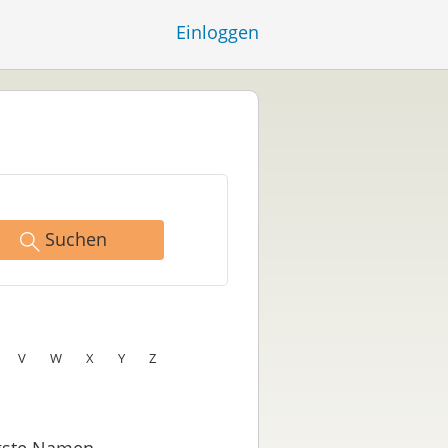
Einloggen
Suchen
V
W
X
Y
Z