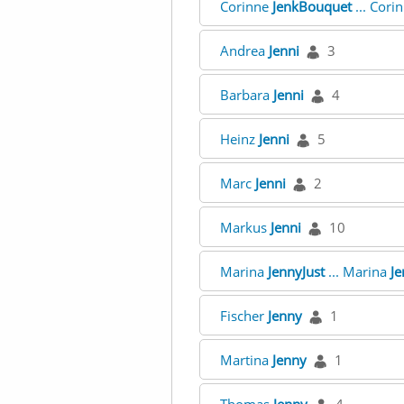
Corinne
JenkBouquet
... Cori
Andrea
Jenni
3
Barbara
Jenni
4
Heinz
Jenni
5
Marc
Jenni
2
Markus
Jenni
10
Marina
JennyJust
... Marina
Je
Fischer
Jenny
1
Martina
Jenny
1