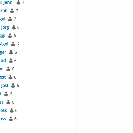
an
Jenni
7
akob
7
ggi
7
s
Jörg
6
ggi
6
Jäggi
6
äger
6
Jud
6
ud
6
Jost
6
l
Jost
6
t
6
ss
6
Joss
6
Joss
6