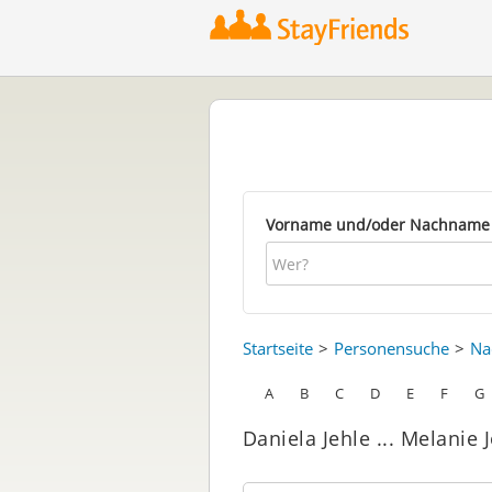
Vorname und/oder Nachname
Startseite
Personensuche
Na
A
B
C
D
E
F
G
Daniela Jehle ... Melanie 