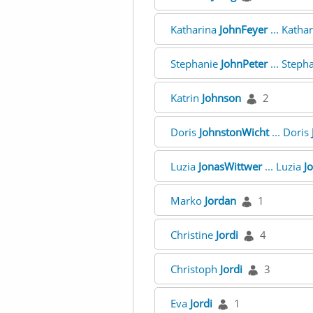
Katharina
JohnFeyer
... Katha
Stephanie
JohnPeter
... Steph
Katrin
Johnson
2
Doris
JohnstonWicht
... Doris
Luzia
JonasWittwer
... Luzia
J
Marko
Jordan
1
Christine
Jordi
4
Christoph
Jordi
3
Eva
Jordi
1