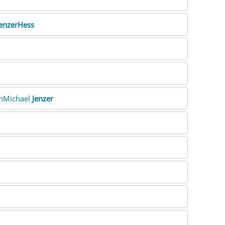
enzerHess
anMichael
Jenzer