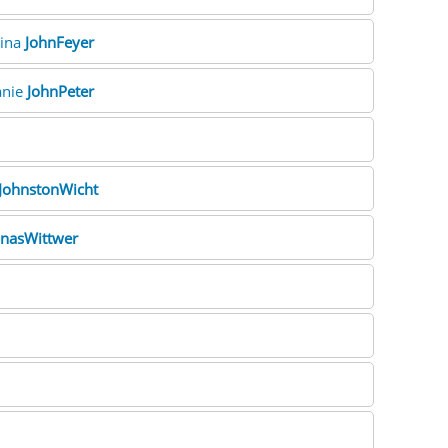
rina
JohnFeyer
anie
JohnPeter
JohnstonWicht
onasWittwer