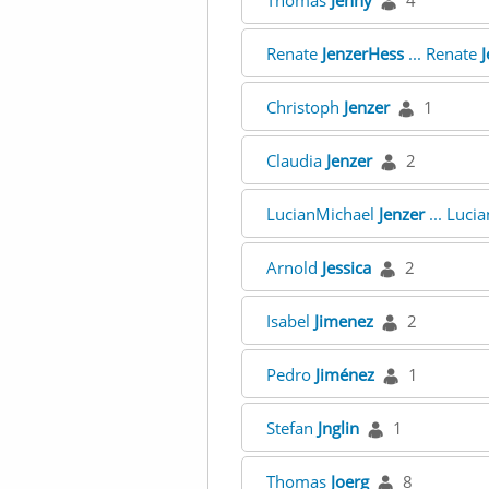
Thomas
Jenny
4
Renate
JenzerHess
... Renate
J
Christoph
Jenzer
1
Claudia
Jenzer
2
LucianMichael
Jenzer
... Luci
Arnold
Jessica
2
Isabel
Jimenez
2
Pedro
Jiménez
1
Stefan
Jnglin
1
Thomas
Joerg
8