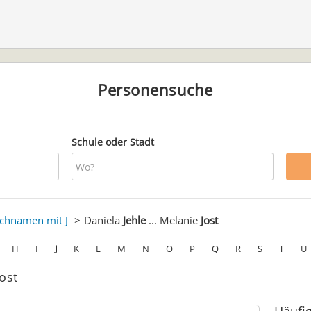
Personensuche
Schule oder Stadt
chnamen mit J
Daniela
Jehle
... Melanie
Jost
H
I
J
K
L
M
N
O
P
Q
R
S
T
U
Jost