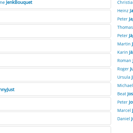
nne
JenkBouquet
Christi
Heinz
J
Peter
Ja
Thoma
Peter
Jä
Martin
Karin
J
Roman
Roger
J
Ursula
Michae
nnyJust
Beat
Jos
Peter
Jo
Marcel
Daniel