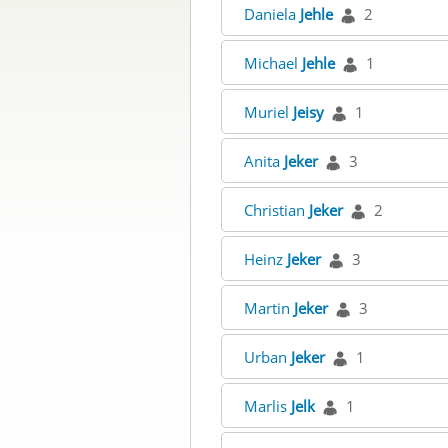
Daniela
Jehle
2
Michael
Jehle
1
Muriel
Jeisy
1
Anita
Jeker
3
Christian
Jeker
2
Heinz
Jeker
3
Martin
Jeker
3
Urban
Jeker
1
Marlis
Jelk
1